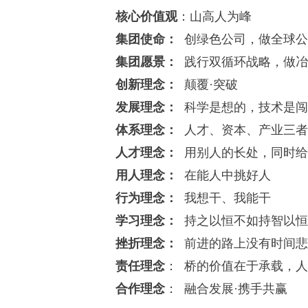
核心价值观
：山高人为峰
集团使命：
创绿色公司，做全球公
集团愿景：
践行双循环战略，做冶
创新理念：
颠覆·突破
发展理念：
科学是想的，技术是闯
体系理念：
人才、资本、产业三者
人才理念：
用别人的长处，同时给
用人理念：
在能人中挑好人
行为理念：
我想干、我能干
学习理念：
持之以恒不如持智以恒
挫折理念：
前进的路上没有时间悲
责任理念
： 桥的价值在于承载，
合作理念
： 融合发展·携手共赢