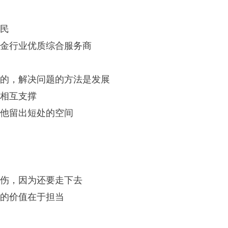
民
金行业优质综合服务商
的，解决问题的方法是发展
相互支撑
他留出短处的空间
伤，因为还要走下去
人的价值在于担当