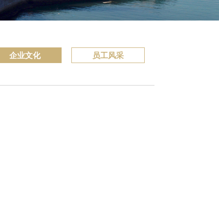
企业文化
员工风采