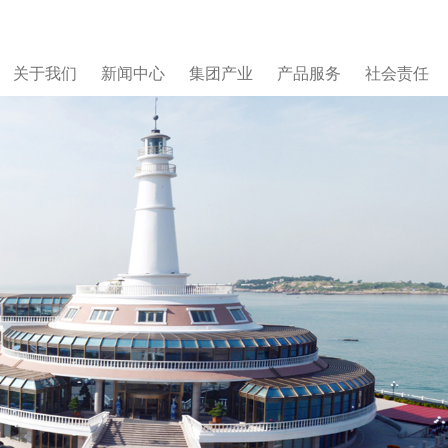
关于我们
新闻中心
集团产业
产品服务
社会责任