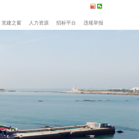
党建之窗
人力资源
招标平台
违规举报