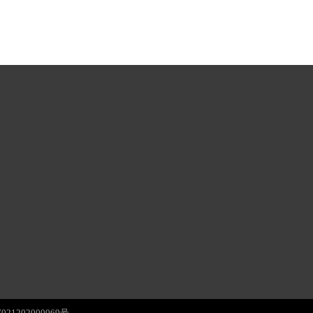
21202000069号