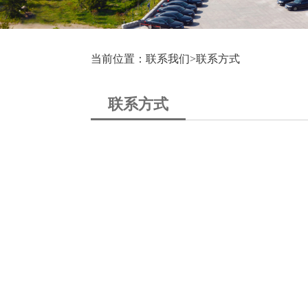
当前位置：联系我们>
联系方式
联系方式