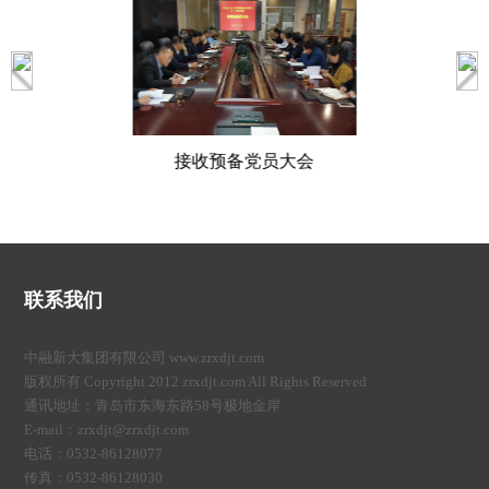
接收预备党员大会
联系我们
中融新大集团有限公司 www.zrxdjt.com
版权所有 Copyright 2012 zrxdjt.com All Rights Reserved
通讯地址：青岛市东海东路58号极地金岸
E-mail：zrxdjt@zrxdjt.com
电话：0532-86128077
传真：0532-86128030