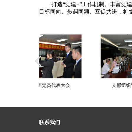
打造“党建
+
”工作机制。丰富党
目标同向、步调同频、互促共进，将
代表大会
支部组织学习活动
集团
联系我们