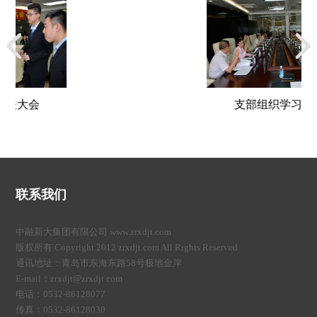
支部组织学习活动
联系我们
中融新大集团有限公司 www.zrxdjt.com
版权所有 Copyright 2012 zrxdjt.com All Rights Reserved
通讯地址：青岛市东海东路58号极地金岸
E-mail：zrxdjt@zrxdjt.com
电话：0532-86128077
传真：0532-86128030