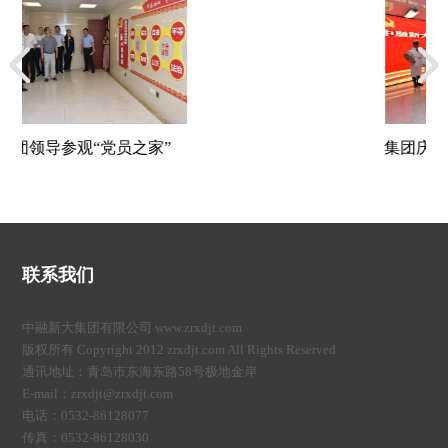
集团庆祝建党96周年文艺演出
联系我们
中融新大集团有限公司 www.zrxdjt.com
版权所有 Copyright 2012 zrxdjt.com All Rights Reserved
通讯地址：青岛市东海东路58号极地金岸
E-mail：zrxdjt@zrxdjt.com
电话：0532-86128077
传真：0532-86128030