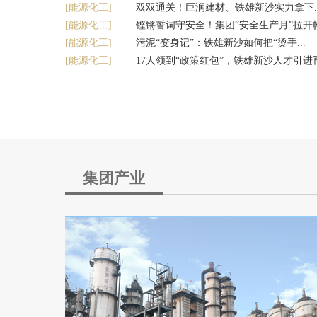
[能源化工]
双双通关！巨润建材、铁雄新沙实力拿下..
[能源化工]
铿锵誓词守安全！集团“安全生产月”拉开
[能源化工]
污泥“变身记”：铁雄新沙如何把“烫手...
[能源化工]
17人领到“政策红包”，铁雄新沙人才引进
8738个报警点位，为全集团站岗放哨
集团产业