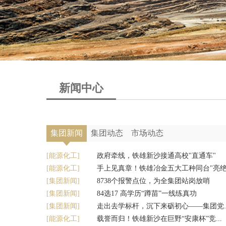
新闻中心
集团新闻
集团动态
市场动态
[能源化工]
政府牵线，铁雄新沙接通高校"直通车"
[能源化工]
手上见真章！铁雄冶金五大工种同台"亮绝
[集团新闻]
8738个报警点位，为全集团站岗放哨
[集团新闻]
84选17 高学历“蹲苗”一线练真功
[集团新闻]
走出去学标杆，沉下来砺初心——集团党..
[能源化工]
载誉而归！铁雄新沙在巨野“安康杯”竞...