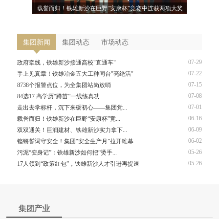
样庆“七一”
载誉而归！铁雄新沙在巨野“安康杯”竞赛中连获两项大奖
政府牵线，
集团新闻
集团动态
市场动态
07-29
政府牵线，铁雄新沙接通高校"直通车"
07-22
手上见真章！铁雄冶金五大工种同台"亮绝活"
07-15
8738个报警点位，为全集团站岗放哨
07-08
84选17 高学历“蹲苗”一线练真功
07-01
走出去学标杆，沉下来砺初心——集团党...
06-16
载誉而归！铁雄新沙在巨野“安康杯”竞...
06-09
双双通关！巨润建材、铁雄新沙实力拿下...
06-02
铿锵誓词守安全！集团“安全生产月”拉开帷幕
05-26
污泥“变身记”：铁雄新沙如何把“烫手...
05-26
17人领到“政策红包”，铁雄新沙人才引进再提速
集团产业