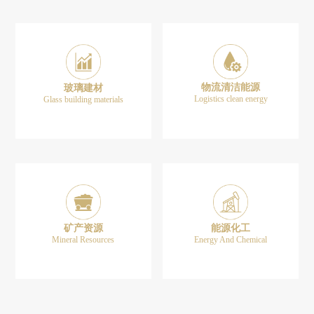
物流清洁能源
玻璃建材
Logistics clean energy
Glass building materials
矿产资源
能源化工
Mineral Resources
Energy And Chemical