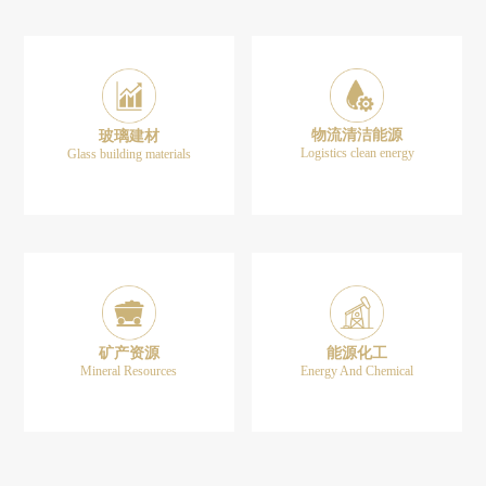
物流清洁能源
玻璃建材
Logistics clean energy
Glass building materials
矿产资源
能源化工
Mineral Resources
Energy And Chemical