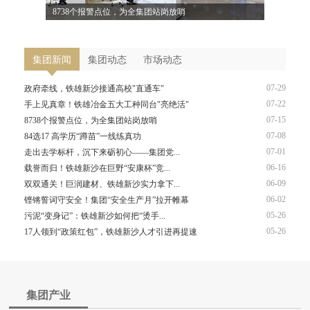
8738个报警点位，为全集团站岗放哨
走出去学
集团新闻
集团动态
市场动态
07-29
政府牵线，铁雄新沙接通高校"直通车"
07-22
手上见真章！铁雄冶金五大工种同台"亮绝活"
07-15
8738个报警点位，为全集团站岗放哨
07-08
84选17 高学历“蹲苗”一线练真功
07-01
走出去学标杆，沉下来砺初心——集团党...
06-16
载誉而归！铁雄新沙在巨野“安康杯”竞...
06-09
双双通关！巨润建材、铁雄新沙实力拿下...
06-02
铿锵誓词守安全！集团“安全生产月”拉开帷幕
05-26
污泥“变身记”：铁雄新沙如何把“烫手...
05-26
17人领到“政策红包”，铁雄新沙人才引进再提速
集团产业