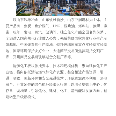
以山东铁雄冶金、山东铁雄新沙、山东巨润建材为主体。主
要产品有：焦炭、焦炉煤气、LNG、煤焦油、燃料油、炭黑、碳
素、粗苯、发电、蒸汽、玻璃等。独立焦化产能全国名列前茅，
全部进入国家焦化行业准入公告，先后荣膺国家焦化行业生产示
范基地、中国铸造焦生产基地、特种玻璃国家重点实验室实验基
地、国家环境保护友好企业、大连商品交易所焦炭期货交割厂
库，郑州商品交易所玻璃期货交割厂库等。
能源化工板块依托资本、技术和规模优势，纵向延伸化工产
业链，横向依托清洁燃气和化产资源，整合相近产能资源，引
进、吸收、创新环保和安全先进技术，形成资源循环利用、热电
联产、产业延伸的绿色循环经济运行体，以增值增效为中心，优
存量、调增量，引领焦化、建材、化工、清洁能源发展方向，创
山东铁雄冶金科技有限公司
建转型升级新模式。
成立于2003年6月，注册资本2.03亿元，公
司位于滨州市邹平县，现有资产103亿
元，职工3000余人，是以焦炭生产为基...