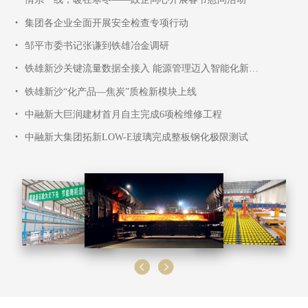
•
集团各企业全面开展安全检查专项行动
•
邹平市委书记张谦到铁雄冶金调研
•
铁雄新沙关键流量数据全接入 能源管理迈入智能化新阶段
•
铁雄新沙“化产品—焦炭”质检新模块上线
•
中融新大巨润建材首月自主完成6项检维修工程
•
中融新大集团拓新LOW-E玻璃完成整板钢化极限测试