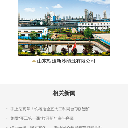
山东铁雄新沙能源有限公司
相关新闻
•
手上见真章！铁雄冶金五大工种同台"亮绝活"
•
集团“开工第一课”拉开新年奋斗序幕
•
情系一线，暖在寒冬——政企同心开展春节慰问活动