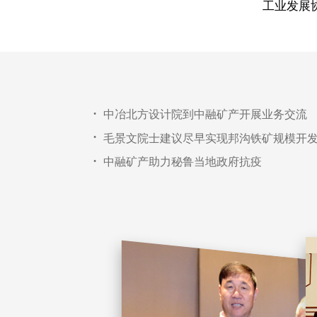
工业发展
中冶北方设计院到中融矿产开展业务交流
•
毛景文院士建议尽早实现邦沟铁矿规模开
•
中融矿产助力秘鲁当地政府抗疫
•