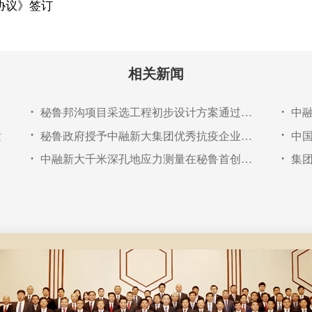
协议》签订
相关新闻
秘鲁邦沟项目采选工程初步设计方案通过专家评审
中
•
•
发
秘鲁政府授予中融新大集团优秀抗疫企业称号
中
•
•
中融新大千米深孔地应力测量在秘鲁首创应用成功
集
•
•