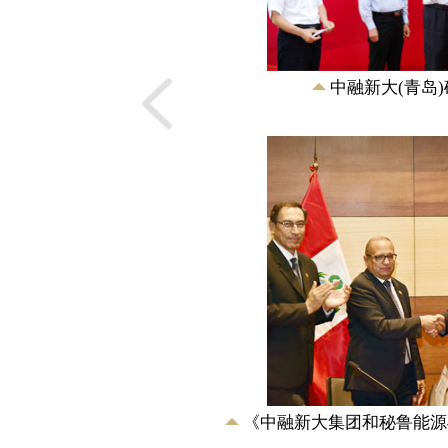
通与通信部部长马丁
属矿产资源储量核实
改委主任徐绍史的见
团和...
中融新大(青岛
矿业有限公司
矿资源储量核实报告》
《中融新大集团和秘鲁能源