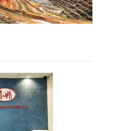
公司
中融新大(青岛)矿
矿的39个矿权，占地
于2016年7月4日
。按照控制资源量，属
金5亿元。是中融新
岩矿床，同时也是世界
司，主要从事铁矿
销售矿产...
矿资源储量核实报告》
《中融新大集团和
推动矿业和冶金工
中心为中融新大(青
2016年11月21
司出具了《秘鲁邦沟