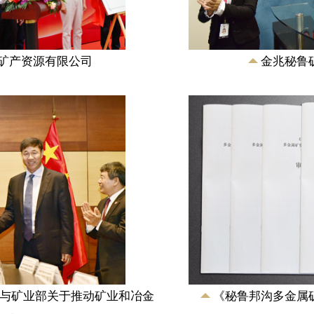
·比斯卡拉和国家发
金、铜、钴、铁多
签下，《中融新大集
审查意见书》...
)矿产资源有限公司
金兆秘鲁
与矿业部关于推动矿业和冶金
《秘鲁邦沟多金属