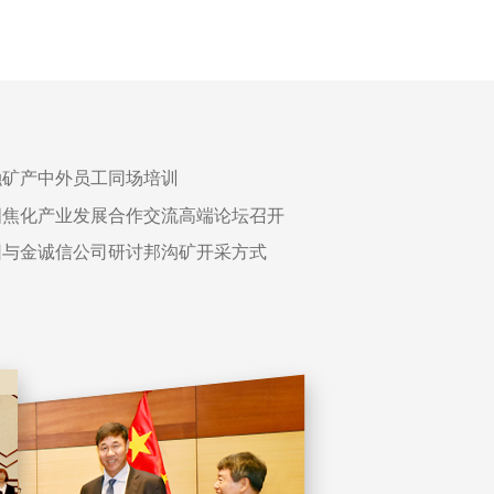
工业发展
融矿产中外员工同场培训
国焦化产业发展合作交流高端论坛召开
团与金诚信公司研讨邦沟矿开采方式