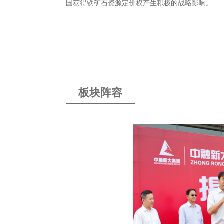
国获得铁矿石资源定价权产生积极的战略影响。
司
中融新大(青岛)矿
矿的39个矿权，占地
于2016年7月4日
。按照控制资源量，属
金5亿元。是中融新
矿床，同时也是世界
司，主要从事铁矿的
销售矿产...
板块阵容
资源储量核实报告》
《中融新大集团和秘
推动矿业和冶金工业
中心为中融新大(青
2016年11月21日
司出具了《秘鲁邦沟