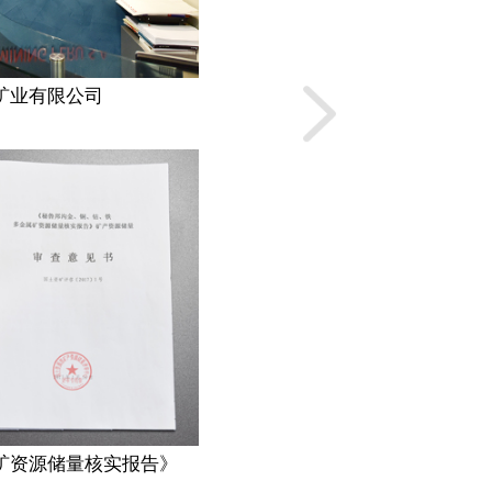
通与通信部部长马丁
金属矿产资源储量核实
改委主任徐绍史的
团和...
中融新大(青岛
矿业有限公司
矿资源储量核实报告》
《中融新大集团和秘鲁能