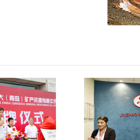
金兆秘鲁矿业有限
产资源有限公司
拥有秘鲁邦沟多金属
在青岛注册成立，注册资
面积263平方公里
大集团的全资子公
于世界超大型矽卡
采矿、选矿及开采，
上最大的...
鲁能源与矿业部关于
《秘鲁邦沟多金属
发展协议》签订
国土资源部储量评审
，在秘鲁第一副总统兼交
岛)矿产资源有限公