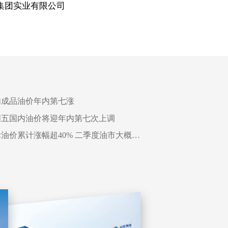
集团实业有限公司
青岛大宗
内成品油价年内第七涨
周五国内油价将迎年内第七次上调
国际油价累计涨幅超40% 二季度油市大概率延续上涨