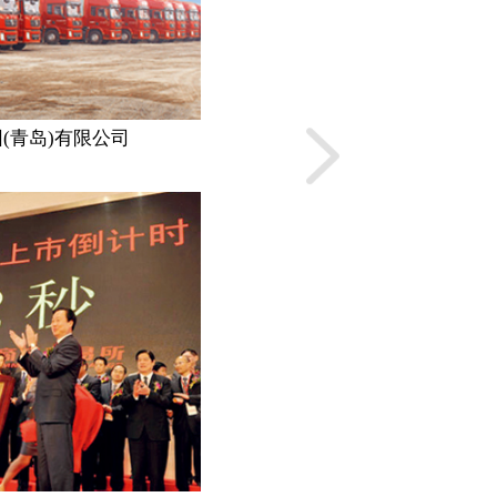
团各成员单位提供集中
业务涵盖煤炭、焦
服务及履行对外投资职
塑、农副产品等主
、焦炭、煤化工产品的
了高度信息化、标
台、电子交易...
(青岛)有限公司
山东物流集团