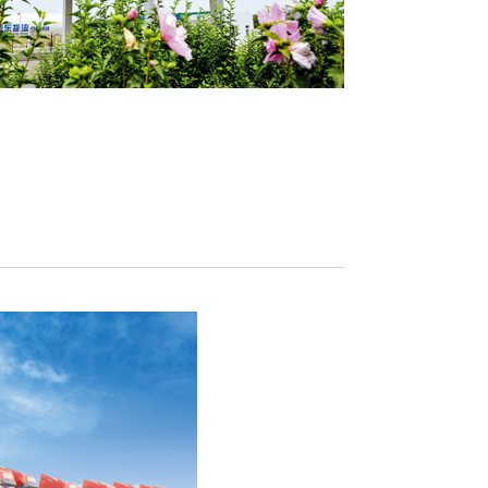
)有限公司
山东物流集团清恒
宗商品贸易、金融服
清洁能源板块的主
一体的现代物流商贸
建设和油气经营业
围涉及物流运输、国际
权山东省九个厅委
物流集团在省...
实业有限公司
青岛大宗商品交易