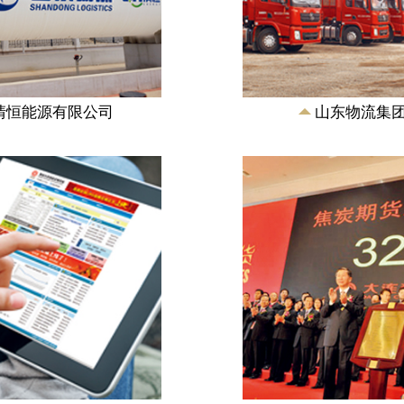
、钢铁、煤化工、橡
为山东焦化企业集
大宗商品领域，建立
采购、销售、技术
化、开放式的信息平
能。主要从事煤炭
采购销售及建...
清恒能源有限公司
山东物流集团