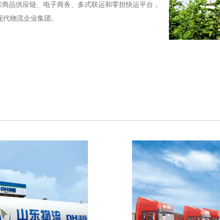
宗商品供应链、电子商务、多式联运和零担快运平台，
现代物流企业集团。
源有限公司
山东物流集团(青岛
平台，以综合能源站
以 “物流运输、大
为主，推进省政府授
务”三大业务版块为
联合下文批复的山东
公司。公司经营范
贸易、转口贸...
心
山东焦化企业集团