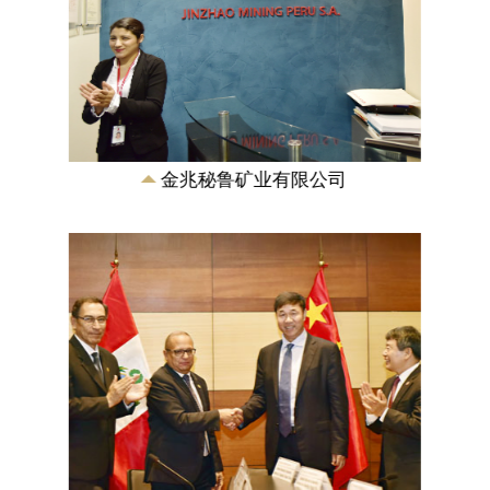
《中融新大集团和秘鲁能源与矿业部关于
推动矿业和冶金工业发展协议》签订
2016年11月21日，在秘鲁第一副总统兼交
通与通信部部长马丁·比斯卡拉和国家发改
委主任徐绍史的见签下，《中融新大集团
和...
金兆秘鲁矿业有限公司
《秘鲁邦沟多金属矿资源储量核实报告》
国土资源部储量评审中心为中融新大(青
岛)矿产资源有限公司出具了《秘鲁邦沟
金、铜、钴、铁多金属矿产资源储量核实
审查意见书》...