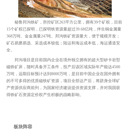
秘鲁邦沟铁矿，所控矿区263平方公里，拥有39个矿权，目前
15个矿权已探明，已探明铁资源量超过39.68亿吨，伴生铜金属量
368万吨、金金属量247吨。邦沟铁矿资源量大，便于规模开发；
矿石易磨易选、采选成本较低；陆运和海运成本低，海运通道安
全。
邦沟项目是目前国内企业在境外独立拥有的超大型矽卡岩型
磁铁矿床，随时具备开工条件，投产后该区域实际年产能达4500
万吨，远期目标预计达到8000万吨，是目前中国企业在国外拥有
的不可多得的优质磁铁矿资源，项目全部达产后，将跻身全球矿
产资源供应商前列，为国家经济建设提供资源支撑，并对我国获
中融新大(青岛)矿产资源有限公司
得铁矿石资源定价权产生积极的战略影响。
于2016年7月4日在青岛注册成立，注册资
金5亿元。是中融新大集团的全资子公
司，主要从事铁矿的采矿、选矿及开采，
销售矿产...
板块阵容