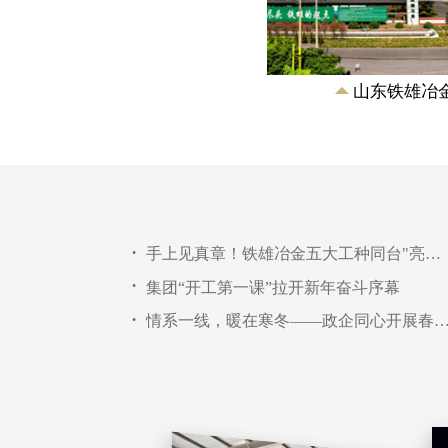
山东铁雄冶
手上见真章！铁雄冶金五大工种同台"亮绝活"
•
集团“开工第一课”拉开新年奋斗序幕
•
情系一线，暖在寒冬——政企同心开展春节慰
•