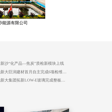
沙能源有限公司
山东巨润
新沙“化产品—焦炭”质检新模块上线
中融新大巨润建材首月自主完成6项检维修工程
中融新大集团拓新LOW-E玻璃完成整板钢化极限测试