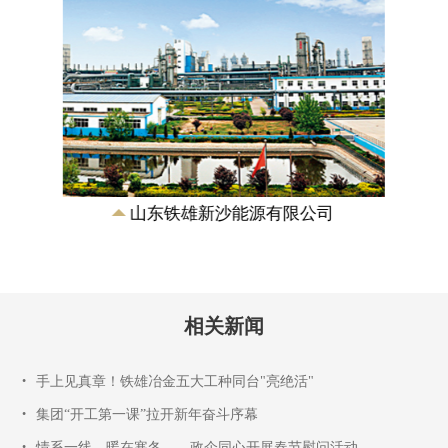
山东铁雄新沙能源有限公司
相关新闻
•
手上见真章！铁雄冶金五大工种同台"亮绝活"
•
集团“开工第一课”拉开新年奋斗序幕
•
情系一线，暖在寒冬——政企同心开展春节慰问活动