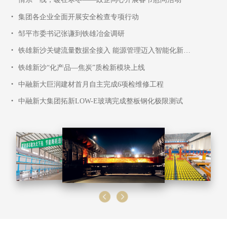
•
集团各企业全面开展安全检查专项行动
•
邹平市委书记张谦到铁雄冶金调研
•
铁雄新沙关键流量数据全接入 能源管理迈入智能化新阶段
•
铁雄新沙“化产品—焦炭”质检新模块上线
•
中融新大巨润建材首月自主完成6项检维修工程
•
中融新大集团拓新LOW-E玻璃完成整板钢化极限测试