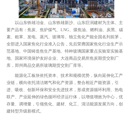
以山东铁雄冶金、山东铁雄新沙、山东巨润建材为主体。主
要产品有：焦炭、焦炉煤气、LNG、煤焦油、燃料油、炭黑、碳
素、粗苯、发电、蒸汽、玻璃等。独立焦化产能全国名列前茅，
全部进入国家焦化行业准入公告，先后荣膺国家焦化行业生产示
范基地、中国铸造焦生产基地、特种玻璃国家重点实验室实验基
地、国家环境保护友好企业、大连商品交易所焦炭期货交割厂
库，郑州商品交易所玻璃期货交割厂库等。
能源化工板块依托资本、技术和规模优势，纵向延伸化工产
业链，横向依托清洁燃气和化产资源，整合相近产能资源，引
进、吸收、创新环保和安全先进技术，形成资源循环利用、热电
联产、产业延伸的绿色循环经济运行体，以增值增效为中心，优
存量、调增量，引领焦化、建材、化工、清洁能源发展方向，创
山东铁雄冶金科技有限公司
建转型升级新模式。
成立于2003年6月，注册资本2.03亿元，公
司位于滨州市邹平县，现有资产103亿
元，职工3000余人，是以焦炭生产为基...