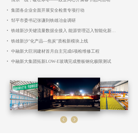
•
集团各企业全面开展安全检查专项行动
•
邹平市委书记张谦到铁雄冶金调研
•
铁雄新沙关键流量数据全接入 能源管理迈入智能化新阶段
•
铁雄新沙“化产品—焦炭”质检新模块上线
•
中融新大巨润建材首月自主完成6项检维修工程
•
中融新大集团拓新LOW-E玻璃完成整板钢化极限测试