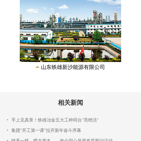
山东铁雄新沙能源有限公司
相关新闻
•
手上见真章！铁雄冶金五大工种同台"亮绝活"
•
集团“开工第一课”拉开新年奋斗序幕
•
情系一线，暖在寒冬——政企同心开展春节慰问活动