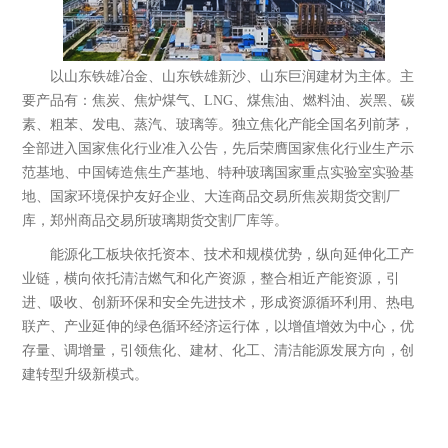
以山东铁雄冶金、山东铁雄新沙、山东巨润建材为主体。主
要产品有：焦炭、焦炉煤气、LNG、煤焦油、燃料油、炭黑、碳
素、粗苯、发电、蒸汽、玻璃等。独立焦化产能全国名列前茅，
全部进入国家焦化行业准入公告，先后荣膺国家焦化行业生产示
范基地、中国铸造焦生产基地、特种玻璃国家重点实验室实验基
地、国家环境保护友好企业、大连商品交易所焦炭期货交割厂
库，郑州商品交易所玻璃期货交割厂库等。
能源化工板块依托资本、技术和规模优势，纵向延伸化工产
业链，横向依托清洁燃气和化产资源，整合相近产能资源，引
进、吸收、创新环保和安全先进技术，形成资源循环利用、热电
联产、产业延伸的绿色循环经济运行体，以增值增效为中心，优
存量、调增量，引领焦化、建材、化工、清洁能源发展方向，创
山东铁雄冶金科技有限公司
建转型升级新模式。
成立于2003年6月，注册资本2.03亿元，公
司位于滨州市邹平县，现有资产103亿
元，职工3000余人，是以焦炭生产为基...