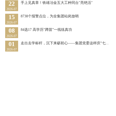
22
手上见真章！铁雄冶金五大工种同台"亮绝活"
2026-07
15
8738个报警点位，为全集团站岗放哨
2026-07
08
84选17 高学历“蹲苗”一线练真功
2026-07
01
走出去学标杆，沉下来砺初心——集团党委这样庆“七...
2026-07