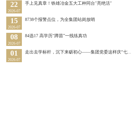
22
手上见真章！铁雄冶金五大工种同台"亮绝活"
2026-07
15
8738个报警点位，为全集团站岗放哨
2026-07
08
84选17 高学历“蹲苗”一线练真功
2026-07
01
走出去学标杆，沉下来砺初心——集团党委这样庆“七...
2026-07