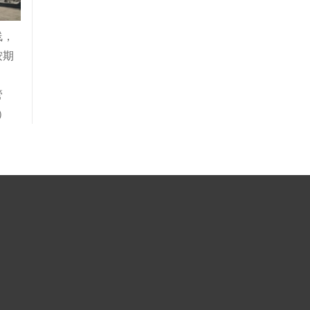
线，
按期
管
）