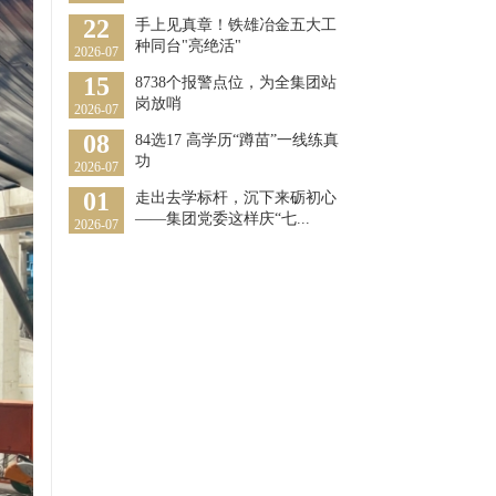
22
手上见真章！铁雄冶金五大工
种同台"亮绝活"
2026-07
15
8738个报警点位，为全集团站
岗放哨
2026-07
08
84选17 高学历“蹲苗”一线练真
功
2026-07
01
走出去学标杆，沉下来砺初心
——集团党委这样庆“七...
2026-07