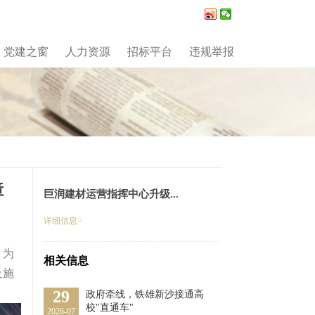
党建之窗
人力资源
招标平台
违规举报
障
巨润建材运营指挥中心升级...
详细信息>
。为
相关信息
及施
29
政府牵线，铁雄新沙接通高
校"直通车"
2026-07