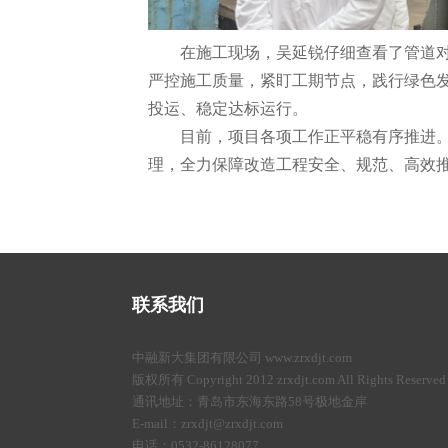
在施工现场，吴延锐仔细查看了管道对
严控施工质量，紧盯工期节点，践行绿色
投运、稳定达标运行。
目前，项目各项工作正平稳有序推进。
理，全力保障改造工程安全、规范、高效
联系我们
中融新大集团有限公司 www.zrxdjt.com
版权所有 Copyright 2012 zrxdjt.com All Rights Reserved
通讯地址：青岛市东海东路58号极地金岸
E-mail：zrxdjt@zrxdjt.com
电话：0532-86128077