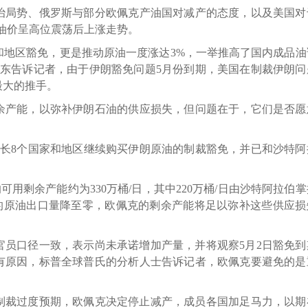
局势、俄罗斯与部分欧佩克产油国对减产的态度，以及美国对
际油价呈高位震荡后上涨走势。
区豁免，更是推动原油一度涨达3%，一举推高了国内成品油
田东告诉记者，由于伊朗豁免问题5月份到期，美国在制裁伊朗问
最大的推手。
产能，以弥补伊朗石油的供应损失，但问题在于，它们是否愿
长8个国家和地区继续购买伊朗原油的制裁豁免，并已和沙特阿
。
剩余产能约为330万桶/日，其中220万桶/日由沙特阿拉伯掌
日的原油出口量降至零，欧佩克的剩余产能将足以弥补这些供应损
口径一致，表示尚未承诺增加产量，并将观察5月2日豁免到
有原因，标普全球普氏的分析人士告诉记者，欧佩克要避免的是
制裁过度预期，欧佩克决定停止减产，成员各国加足马力，以期