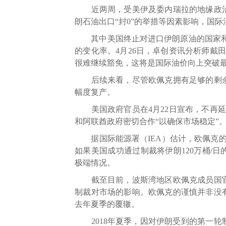
近两周，受美伊及委内瑞拉的地缘政治
朗石油出口“封0”的举措等因素影响，国
其中美国终止对进口伊朗原油的国家和地
的变化率。4月26日，卓创资讯分析师戴
很难继续豁免，这将是国际油价向上突破
后续来看，尽管欧佩克拥有足够的剩余
幅度复产。
美国政府官员在4月22日宣布，不再延
和阿联酋政府密切合作“以确保市场稳定”
据国际能源署（IEA）估计，欧佩克的可用
如果美国成功通过制裁将伊朗120万桶/
极端情况。
截至目前，波斯湾地区欧佩克成员国官员
制裁对市场的影响。欧佩克的谨慎并非没
去年夏季的覆辙。
2018年夏季，因对伊朗受到的第一轮