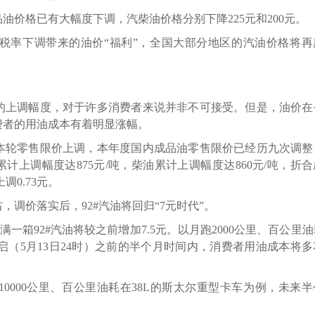
价格已有大幅度下调，汽柴油价格分别下降225元和200元。
率下调带来的油价“福利”，全国大部分地区的汽油价格将再
上调幅度，对于许多消费者来说并非不可接受。但是，油价在
费者的用油成本有着明显涨幅。
轮零售限价上调，本年度国内成品油零售限价已经历九次调整
计上调幅度达875元/吨，柴油累计上调幅度达860元/吨，折
调0.73元。
，调价落实后，92#汽油将回归“7元时代”。
箱92#汽油将较之前增加7.5元。以月跑2000公里、百公里
（5月13日24时）之前的半个月时间内，消费者用油成本将多花
000公里、百公里油耗在38L的斯太尔重型卡车为例，未来半