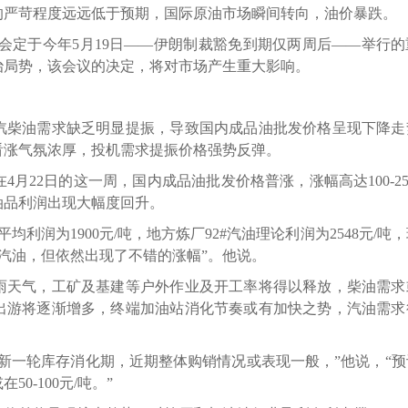
的严苛程度远远低于预期，国际原油市场瞬间转向，油价暴跌。
定于今年5月19日——伊朗制裁豁免到期仅两周后——举行的
治局势，该会议的决定，将对市场产生重大影响。
柴油需求缺乏明显提振，导致国内成品油批发价格呈现下降走
看涨气氛浓厚，投机需求提振价格强势反弹。
2日的这一周，国内成品油批发价格普涨，涨幅高达100-250
油品利润出现大幅度回升。
润为1900元/吨，地方炼厂92#汽油理论利润为2548元/吨
虽不及汽油，但依然出现了不错的涨幅”。他说。
天气，工矿及基建等户外作业及开工率将得以释放，柴油需求
出游将逐渐增多，终端加油站消化节奏或有加快之势，汽油需求
一轮库存消化期，近期整体购销情况或表现一般，”他说，“预
0-100元/吨。”