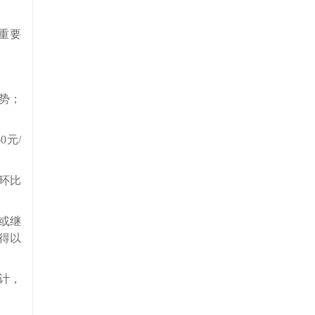
重要
势；
元/
，环比
或继
得以
计，