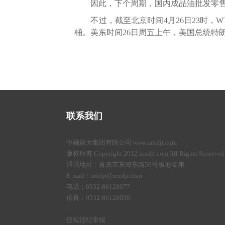
因此，下个周期，国内成品油批发零售
不过，截至北京时间4月26日23时，WTI原油
桶。美东时间26日周五上午，美国总统特朗
联系我们
中融新大集团有限公司 www.zrxdjt.com
版权所有 Copyright 2012 zrxdjt.com All Rights Reserved
通讯地址：青岛市东海东路58号极地金岸
E-mail：zrxdjt@zrxdjt.com
电话：0532-86128077
传真：0532-86128030
违规违纪举报