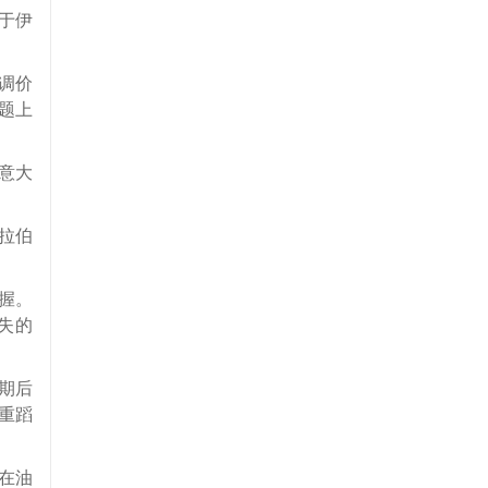
于伊
调价
题上
意大
拉伯
握。
失的
期后
重蹈
在油