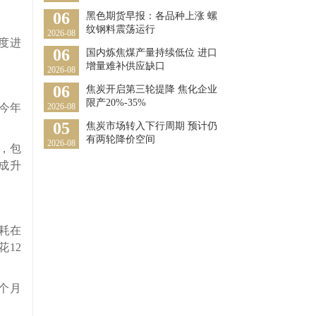
06
黑色期货早报：各品种上涨 螺
纹钢料震荡运行
2026-08
度进
06
国内炼焦煤产量持续低位 进口
增量难补供应缺口
2026-08
06
焦炭开启第三轮提降 焦化企业
限产20%-35%
今年
2026-08
05
焦炭市场转入下行周期 预计仍
有两轮降价空间
2026-08
，包
合成升
油耗在
12
个月