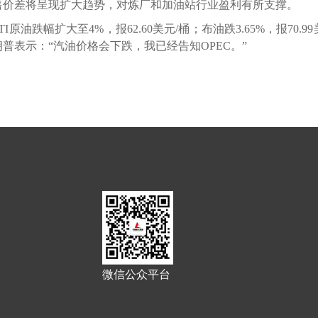
价差将呈现扩大趋势，对炼厂和加油站行业盈利有所支撑。
跌幅扩大至4%，报62.60美元/桶；布油跌3.65%，报70.99
普表示：“汽油价格会下跌，我已经告知OPEC。”
微信公众平台