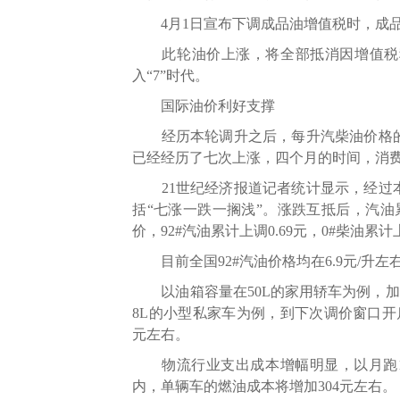
4月1日宣布下调成品油增值税时，成品油
此轮油价上涨，将全部抵消因增值税税
入“7”时代。
国际油价利好支撑
经历本轮调升之后，每升汽柴油价格的
已经经历了七次上涨，四个月的时间，消
21世纪经济报道记者统计显示，经过本
括“七涨一跌一搁浅”。涨跌互抵后，汽油累
价，92#汽油累计上调0.69元，0#柴油累计上
目前全国92#汽油价格均在6.9元/升左右
以油箱容量在50L的家用轿车为例，加满一
8L的小型私家车为例，到下次调价窗口开启
元左右。
物流行业支出成本增幅明显，以月跑10
内，单辆车的燃油成本将增加304元左右。