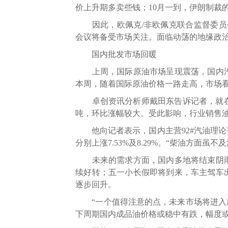
价上升期多卖些钱；10月一到，伊朗制裁
因此，欧佩克/非欧佩克联合监督委员会
会议将备受市场关注。面临动荡的地缘政
国内批发市场回暖
上周，国际原油市场呈现震荡，国内汽
本周，随着国际原油价格一路走高，市场
卓创资讯分析师戴田东告诉记者，就在4月2
吨，环比涨幅较大。受此影响，行业销售
他向记者表示，国内主营92#汽油理论平均利
分别上涨7.53%及8.29%。“柴油方面
未来的需求方面，国内多地将结束阴雨
续好转；五一小长假即将到来，车主驾车
逐步回升。
“一个值得注意的点，未来市场将进入新
下周期国内成品油价格或稳中有跌，幅度或在5