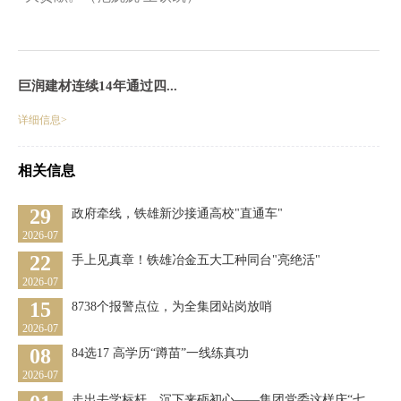
巨润建材连续14年通过四...
详细信息>
相关信息
29
政府牵线，铁雄新沙接通高校"直通车"
2026-07
22
手上见真章！铁雄冶金五大工种同台"亮绝活"
2026-07
15
8738个报警点位，为全集团站岗放哨
2026-07
08
84选17 高学历“蹲苗”一线练真功
2026-07
走出去学标杆，沉下来砺初心——集团党委这样庆“七...