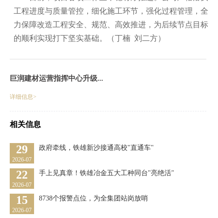
工程进度与质量管控，细化施工环节，强化过程管理，全
力保障改造工程安全、规范、高效推进，为后续节点目标
的顺利实现打下坚实基础。（丁楠 刘二方）
巨润建材运营指挥中心升级...
详细信息>
相关信息
29
政府牵线，铁雄新沙接通高校"直通车"
2026-07
22
手上见真章！铁雄冶金五大工种同台"亮绝活"
2026-07
15
8738个报警点位，为全集团站岗放哨
2026-07