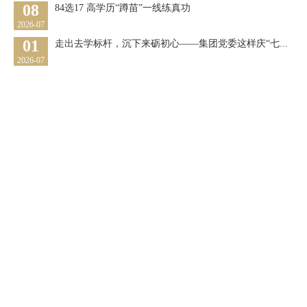
08
84选17 高学历“蹲苗”一线练真功
2026-07
01
走出去学标杆，沉下来砺初心——集团党委这样庆“七...
2026-07