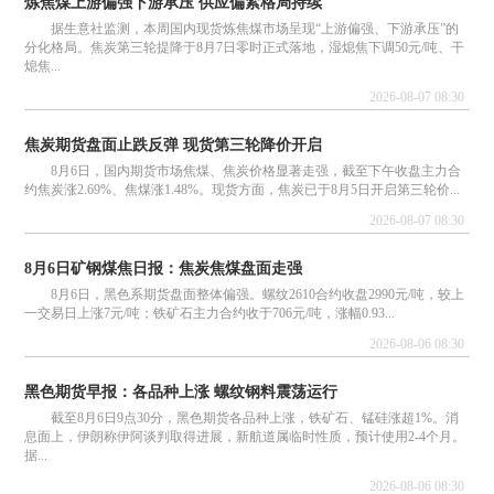
炼焦煤上游偏强下游承压 供应偏紧格局持续
据生意社监测，本周国内现货炼焦煤市场呈现“上游偏强、下游承压”的
分化格局。焦炭第三轮提降于8月7日零时正式落地，湿熄焦下调50元/吨、干
熄焦...
2026-08-07 08:30
焦炭期货盘面止跌反弹 现货第三轮降价开启
8月6日，国内期货市场焦煤、焦炭价格显著走强，截至下午收盘主力合
约焦炭涨2.69%、焦煤涨1.48%。现货方面，焦炭已于8月5日开启第三轮价...
2026-08-07 08:30
8月6日矿钢煤焦日报：焦炭焦煤盘面走强
8月6日，黑色系期货盘面整体偏强。螺纹2610合约收盘2990元/吨，较上
一交易日上涨7元/吨；铁矿石主力合约收于706元/吨，涨幅0.93...
2026-08-06 08:30
黑色期货早报：各品种上涨 螺纹钢料震荡运行
截至8月6日9点30分，黑色期货各品种上涨，铁矿石、锰硅涨超1%。消
息面上，伊朗称伊阿谈判取得进展，新航道属临时性质，预计使用2-4个月。
据...
2026-08-06 08:30