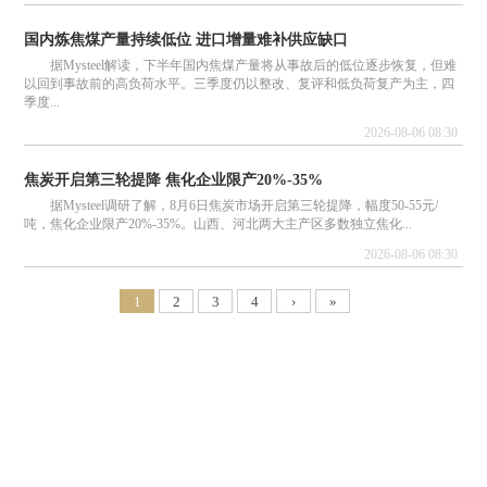
国内炼焦煤产量持续低位 进口增量难补供应缺口
据Mysteel解读，下半年国内焦煤产量将从事故后的低位逐步恢复，但难
以回到事故前的高负荷水平。三季度仍以整改、复评和低负荷复产为主，四
季度...
2026-08-06 08:30
焦炭开启第三轮提降 焦化企业限产20%-35%
据Mysteel调研了解，8月6日焦炭市场开启第三轮提降，幅度50-55元/
吨，焦化企业限产20%-35%。山西、河北两大主产区多数独立焦化...
2026-08-06 08:30
1
2
3
4
›
»