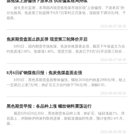
炼焦煤上游偏强下游承压 供应偏紧格局持续
据生意社监测，本周国内现货炼焦煤市场呈现“上游偏强、下游承压”的
分化格局。焦炭第三轮提降于8月7日零时正式落地，湿熄焦下调50元/吨、干
熄焦...
2026-08-07 08:30
焦炭期货盘面止跌反弹 现货第三轮降价开启
8月6日，国内期货市场焦煤、焦炭价格显著走强，截至下午收盘主力合
约焦炭涨2.69%、焦煤涨1.48%。现货方面，焦炭已于8月5日开启第三轮价...
2026-08-07 08:30
8月6日矿钢煤焦日报：焦炭焦煤盘面走强
8月6日，黑色系期货盘面整体偏强。螺纹2610合约收盘2990元/吨，较上
一交易日上涨7元/吨；铁矿石主力合约收于706元/吨，涨幅0.93...
2026-08-06 08:30
黑色期货早报：各品种上涨 螺纹钢料震荡运行
截至8月6日9点30分，黑色期货各品种上涨，铁矿石、锰硅涨超1%。消
息面上，伊朗称伊阿谈判取得进展，新航道属临时性质，预计使用2-4个月。
据...
2026-08-06 08:30