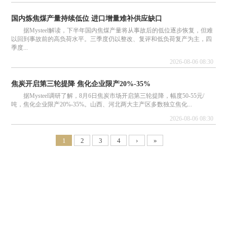
国内炼焦煤产量持续低位 进口增量难补供应缺口
据Mysteel解读，下半年国内焦煤产量将从事故后的低位逐步恢复，但难
以回到事故前的高负荷水平。三季度仍以整改、复评和低负荷复产为主，四
季度...
2026-08-06 08:30
焦炭开启第三轮提降 焦化企业限产20%-35%
据Mysteel调研了解，8月6日焦炭市场开启第三轮提降，幅度50-55元/
吨，焦化企业限产20%-35%。山西、河北两大主产区多数独立焦化...
2026-08-06 08:30
1
2
3
4
›
»