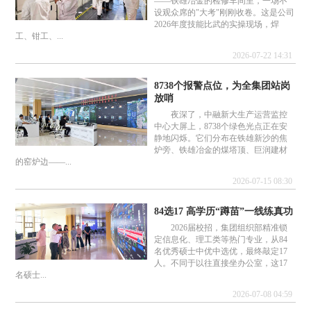
——铁雄冶金的检修车间里，一场不
设观众席的"大考"刚刚收卷。这是公司
2026年度技能比武的实操现场，焊
工、钳工、...
2026-07-22 14:31
8738个报警点位，为全集团站岗
放哨
夜深了，中融新大生产运营监控
中心大屏上，8738个绿色光点正在安
静地闪烁。它们分布在铁雄新沙的焦
炉旁、铁雄冶金的煤塔顶、巨润建材
的窑炉边——...
2026-07-15 08:30
84选17 高学历“蹲苗”一线练真功
2026届校招，集团组织部精准锁
定信息化、理工类等热门专业，从84
名优秀硕士中优中选优，最终敲定17
人。不同于以往直接坐办公室，这17
名硕士...
2026-07-08 04:59