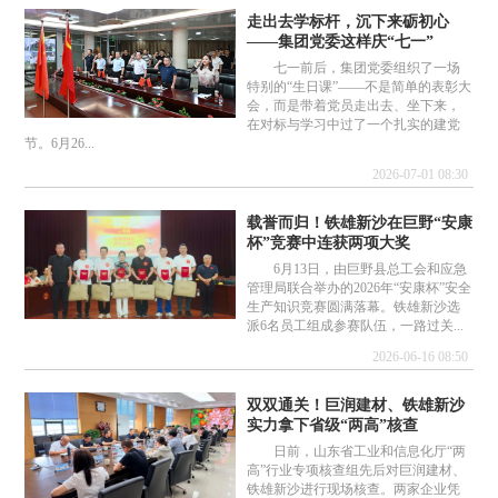
走出去学标杆，沉下来砺初心
——集团党委这样庆“七一”
七一前后，集团党委组织了一场
特别的“生日课”——不是简单的表彰大
会，而是带着党员走出去、坐下来，
在对标与学习中过了一个扎实的建党
节。6月26...
2026-07-01 08:30
载誉而归！铁雄新沙在巨野“安康
杯”竞赛中连获两项大奖
6月13日，由巨野县总工会和应急
管理局联合举办的2026年“安康杯”安全
生产知识竞赛圆满落幕。铁雄新沙选
派6名员工组成参赛队伍，一路过关...
2026-06-16 08:50
双双通关！巨润建材、铁雄新沙
实力拿下省级“两高”核查
日前，山东省工业和信息化厅“两
高”行业专项核查组先后对巨润建材、
铁雄新沙进行现场核查。两家企业凭