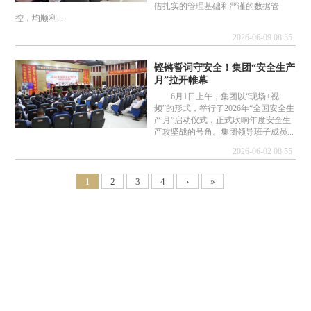
借扎实的管理基础和严谨的数据管
控，均顺利...
2026-06-09 08:35
铿锵誓词守安全！集团“安全生产
月”拉开帷幕
6月1日上午，集团以“现场+视
频”的形式，举行了2026年“全国安全生
产月”启动仪式，正式吹响年度安全生
产攻坚战的号角。集团领导班子成员...
2026-06-02 08:55
1
2
3
4
›
»