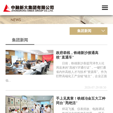
集团新闻
集团新闻
政府牵线，铁雄新沙接通高
校"直通车"
日前，铁雄新沙喜提菏泽市人社
局送来的“高校VIP通行证”，一键打通
省内外高校人才与技术“资源库”。作为
巨野高端化工产业链“链主”，企业正面
临...
2026-07-29 08:50
手上见真章！铁雄冶金五大工种
同台"亮绝活"
焊花飞溅、仪表排故、电路调试