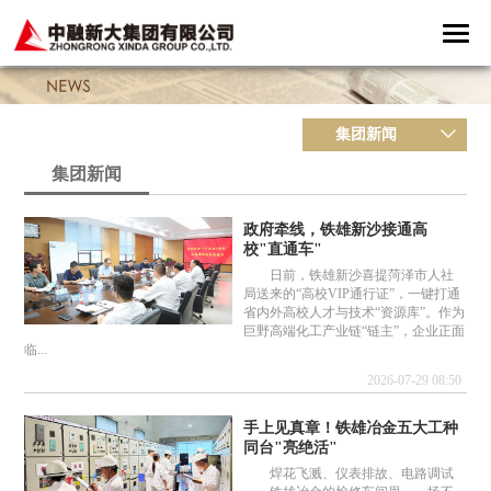
集团新闻
集团新闻
政府牵线，铁雄新沙接通高
校"直通车"
日前，铁雄新沙喜提菏泽市人社
局送来的“高校VIP通行证”，一键打通
省内外高校人才与技术“资源库”。作为
巨野高端化工产业链“链主”，企业正面
临...
2026-07-29 08:50
手上见真章！铁雄冶金五大工种
同台"亮绝活"
焊花飞溅、仪表排故、电路调试