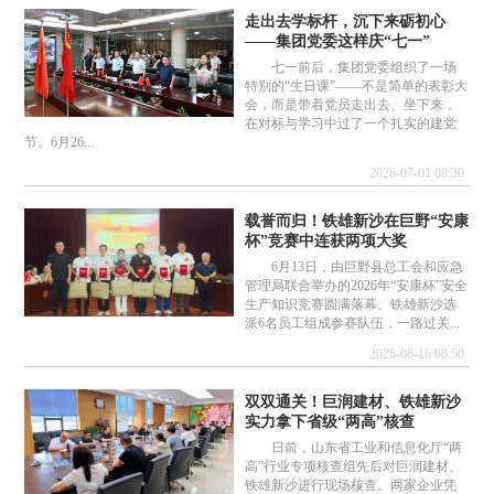
走出去学标杆，沉下来砺初心
——集团党委这样庆“七一”
七一前后，集团党委组织了一场
特别的“生日课”——不是简单的表彰大
会，而是带着党员走出去、坐下来，
在对标与学习中过了一个扎实的建党
节。6月26...
2026-07-01 08:30
载誉而归！铁雄新沙在巨野“安康
杯”竞赛中连获两项大奖
6月13日，由巨野县总工会和应急
管理局联合举办的2026年“安康杯”安全
生产知识竞赛圆满落幕。铁雄新沙选
派6名员工组成参赛队伍，一路过关...
2026-06-16 08:50
双双通关！巨润建材、铁雄新沙
实力拿下省级“两高”核查
日前，山东省工业和信息化厅“两
高”行业专项核查组先后对巨润建材、
铁雄新沙进行现场核查。两家企业凭