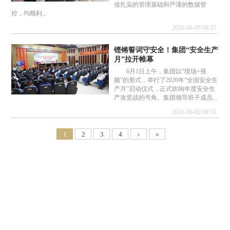
借扎实的管理基础和严谨的数据管
控，均顺利...
2026-06-09 08:35
铿锵誓词守安全！集团“安全生产
月”拉开帷幕
6月1日上午，集团以“现场+视
频”的形式，举行了2026年“全国安全生
产月”启动仪式，正式吹响年度安全生
产攻坚战的号角。集团领导班子成员...
2026-06-02 08:55
1
2
3
4
›
»