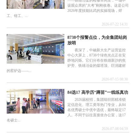
——铁雄冶金的检修车间里，一场不
设观众席的"大考"刚刚收卷。这是公司
2026年度技能比武的实操现场，焊
工、钳工、...
2026-07-22 14:31
8738个报警点位，为全集团站岗
放哨
夜深了，中融新大生产运营监控
中心大屏上，8738个绿色光点正在安
静地闪烁。它们分布在铁雄新沙的焦
炉旁、铁雄冶金的煤塔顶、巨润建材
的窑炉边——...
2026-07-15 08:30
84选17 高学历“蹲苗”一线练真功
2026届校招，集团组织部精准锁
定信息化、理工类等热门专业，从84
名优秀硕士中优中选优，最终敲定17
人。不同于以往直接坐办公室，这17
名硕士...
2026-07-08 04:59