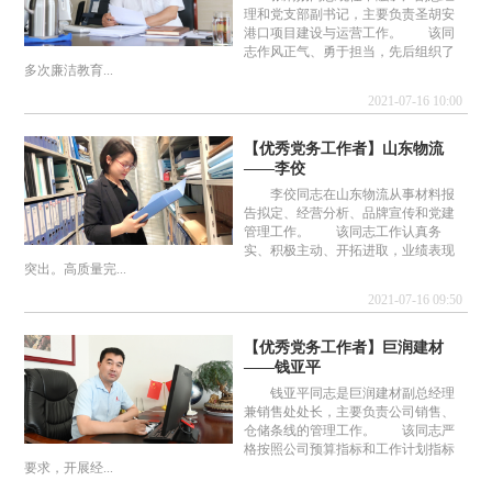
理和党支部副书记，主要负责圣胡安
港口项目建设与运营工作。 该同
志作风正气、勇于担当，先后组织了
多次廉洁教育...
2021-07-16 10:00
【优秀党务工作者】山东物流
——李佼
李佼同志在山东物流从事材料报
告拟定、经营分析、品牌宣传和党建
管理工作。 该同志工作认真务
实、积极主动、开拓进取，业绩表现
突出。高质量完...
2021-07-16 09:50
【优秀党务工作者】巨润建材
——钱亚平
钱亚平同志是巨润建材副总经理
兼销售处处长，主要负责公司销售、
仓储条线的管理工作。 该同志严
格按照公司预算指标和工作计划指标
要求，开展经...