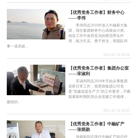
【优秀党务工作者】财务中心
——李伟
李伟同志2016年加入中融新大集
团，现任集团财务中心高级会计师。
他在工作中发挥党员的模范带头作
用，能力扎实、勇于担当，和团队同
事一道高效...
2021-07-16 10:10
【优秀党务工作者】集团办公室
——宋淑利
宋淑利同志2016年开始从事集团
党群日常工作，他贯彻集团公司党
委“党建就是生产力”的工作要求，不断
探索新时期民营企业党建工作规律，
建组织...
2021-07-16 10:05
【优秀党务工作者】中融矿产
——张炳勋
张炳勋同志现任中融矿产副总经