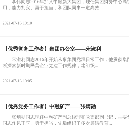
李伟同志2016年加入中融新大集团，现任集团财务中心
用，能力扎实、勇于担当，和团队同事一道高效...
2021-07-16 10:10
【优秀党务工作者】集团办公室——宋淑利
宋淑利同志2016年开始从事集团党群日常工作，他贯彻集
断探索新时期民营企业党建工作规律，建组织...
2021-07-16 10:05
【优秀党务工作者】中融矿产——张炳勋
张炳勋同志现任中融矿产副总经理和党支部副书记，主
同志作风正气、勇于担当，先后组织了多次廉洁教育...