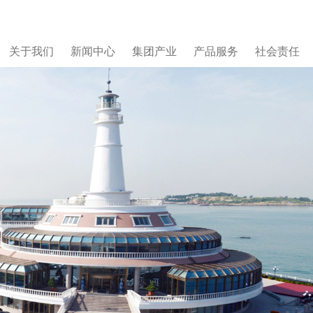
关于我们
新闻中心
集团产业
产品服务
社会责任