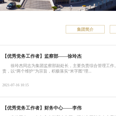
集团简介
【优秀党务工作者】监察部——徐玲杰
徐玲杰同志为集团监察部副处长，主要负责综合管理工
责，以“两个维护”为宗旨，积极落实“米字图”理...
2021-07-16 10:15
【优秀党务工作者】财务中心——李伟