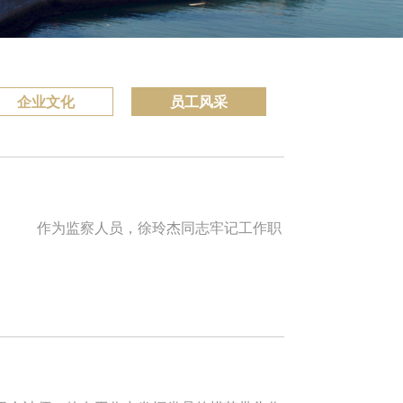
企业文化
员工风采
作。 作为监察人员，徐玲杰同志牢记工作职