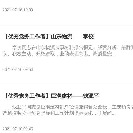
2021-07-16 10:00
【优秀党务工作者】山东物流——李佼
李佼同志在山东物流从事材料报告拟定、经营分析、品
实、积极主动、开拓进取，业绩表现突出。高质量完...
2021-07-16 09:50
【优秀党务工作者】巨润建材——钱亚平
钱亚平同志是巨润建材副总经理兼销售处处长，主要负
严格按照公司预算指标和工作计划指标要求，开展经...
2021-07-16 09:45