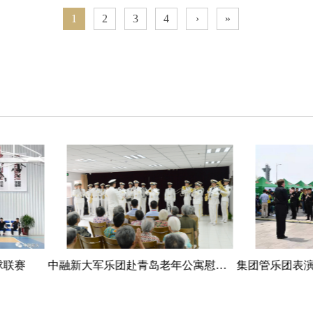
1
2
3
4
›
»
中融新大军乐团赴青岛老年公寓慰问演出