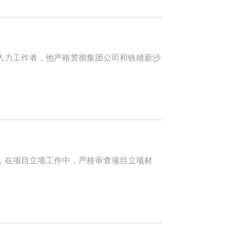
人力工作者，他严格贯彻集团公司和铁雄新沙
，在项目立项工作中，严格审查项目立项材