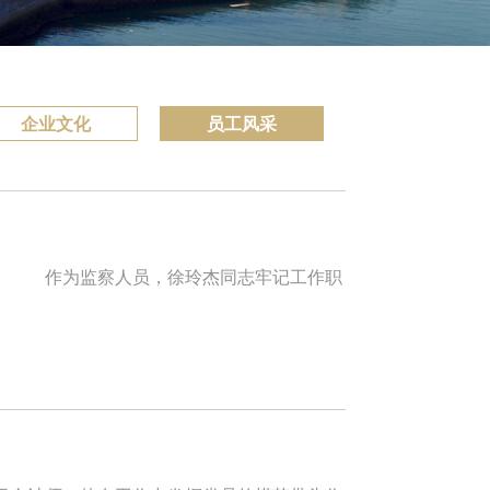
企业文化
员工风采
作。 作为监察人员，徐玲杰同志牢记工作职