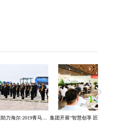
集团管乐团表演助力海尔·2019青马赛事
集团开展“智慧创享 匠心传承”内训师培训