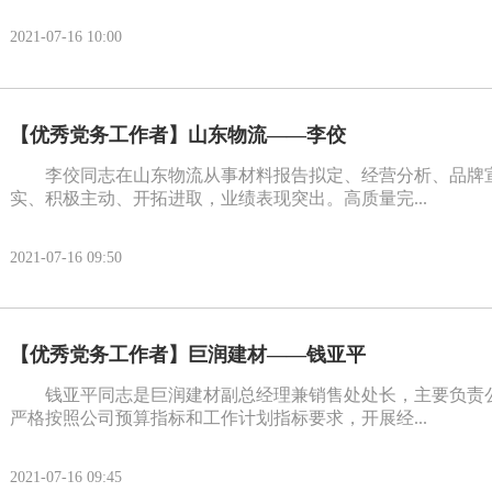
2021-07-16 10:00
【优秀党务工作者】山东物流——李佼
李佼同志在山东物流从事材料报告拟定、经营分析、品
实、积极主动、开拓进取，业绩表现突出。高质量完...
2021-07-16 09:50
【优秀党务工作者】巨润建材——钱亚平
钱亚平同志是巨润建材副总经理兼销售处处长，主要负
严格按照公司预算指标和工作计划指标要求，开展经...
2021-07-16 09:45