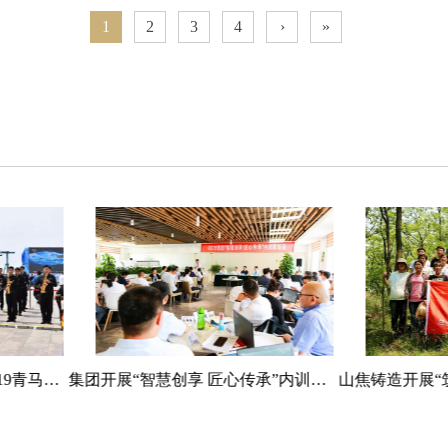
1
2
3
4
›
»
集团开展“智慧创享 匠心传承”内训师培训