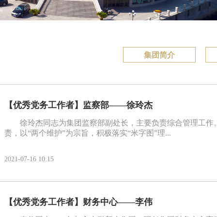
集团简介
【优秀党务工作者】监察部——徐玲杰
徐玲杰同志为集团监察部副处长，主要负责综合管理工
责，以“两个维护”为宗旨，积极落实“米字图”理...
2021-07-16 10:15
【优秀党务工作者】财务中心——李伟