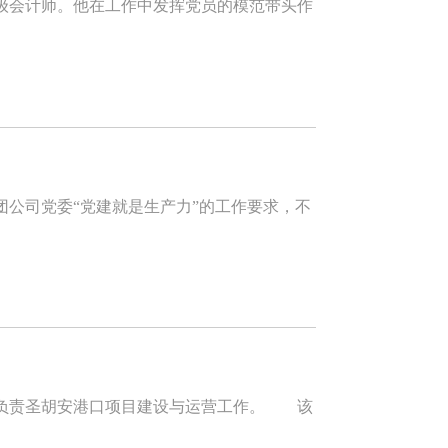
高级会计师。他在工作中发挥党员的模范带头作
团公司党委“党建就是生产力”的工作要求，不
要负责圣胡安港口项目建设与运营工作。 该