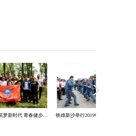
山焦铸造开展“筑梦新时代 青春健步行”户外徒步活动
铁雄新沙举行2019年春季运动会
铁雄新沙开展军