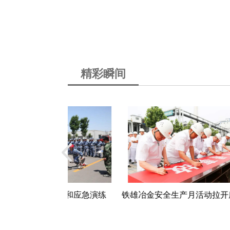
精彩瞬间
事训练和应急演练
铁雄冶金安全生产月活动拉开序幕