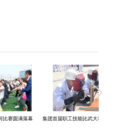
幕
集团首届职工技能比武大赛在铁雄冶金启动
集团举行“追梦2