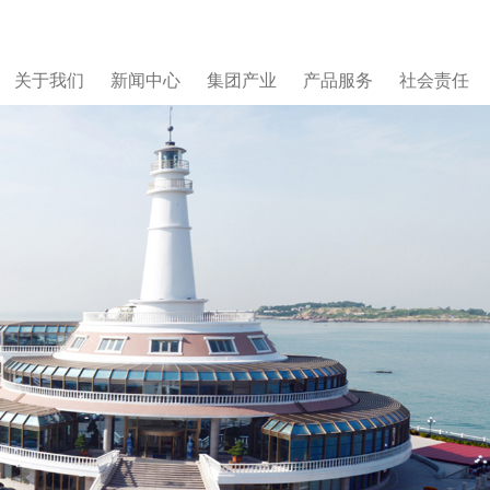
关于我们
新闻中心
集团产业
产品服务
社会责任