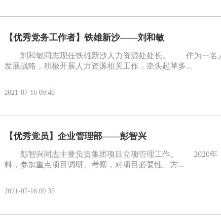
【优秀党务工作者】铁雄新沙——刘和敏
刘和敏同志现任铁雄新沙人力资源处处长。 作为一名
发展战略，积极开展人力资源相关工作，牵头起草多...
2021-07-16 09:40
【优秀党员】企业管理部——彭智兴
彭智兴同志主要负责集团项目立项管理工作。 2020年
料，参加重点项目调研、考察，对项目必要性、方...
2021-07-16 09:35