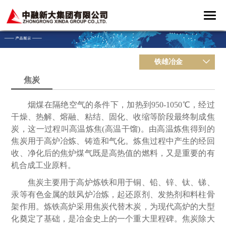
铁雄冶金
焦炭
烟煤在隔绝空气的条件下，加热到950-1050℃，经过
干燥、热解、熔融、粘结、固化、收缩等阶段最终制成焦
炭，这一过程叫高温炼焦(高温干馏)。由高温炼焦得到的
焦炭用于高炉冶炼、铸造和气化。炼焦过程中产生的经回
收、净化后的焦炉煤气既是高热值的燃料，又是重要的有
机合成工业原料。
焦炭主要用于高炉炼铁和用于铜、铅、锌、钛、锑、
汞等有色金属的鼓风炉冶炼，起还原剂、发热剂和料柱骨
架作用。炼铁高炉采用焦炭代替木炭，为现代高炉的大型
化奠定了基础，是冶金史上的一个重大里程碑。焦炭除大