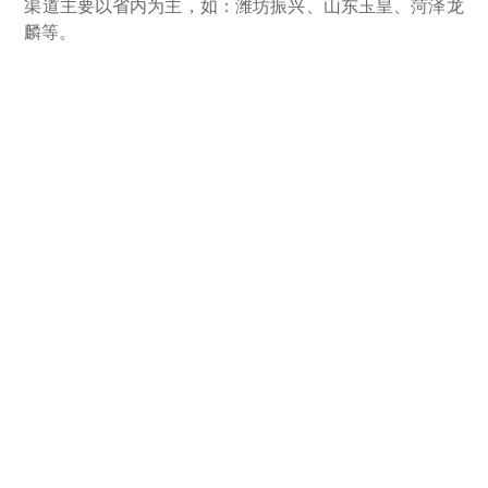
渠道主要以省内为主，如：潍坊振兴、山东玉皇、菏泽龙
麟等。