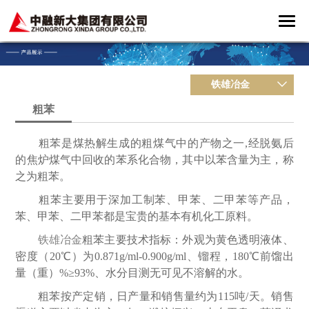
铁雄冶金
粗苯
粗苯是煤热解生成的粗煤气中的产物之一,经脱氨后
的焦炉煤气中回收的苯系化合物，其中以苯含量为主，称
之为粗苯。
粗苯主要用于深加工制苯、甲苯、二甲苯等产品，
苯、甲苯、二甲苯都是宝贵的基本有机化工原料。
铁雄冶金
粗苯主要技术指标：外观为黄色透明液体、
密度（20℃）为0.871g/ml-0.900g/ml、镏程，180℃前馏出
量（重）%≥93%、水分目测无可见不溶解的水。
粗苯按产定销，日产量和销售量约为115吨/天。销售