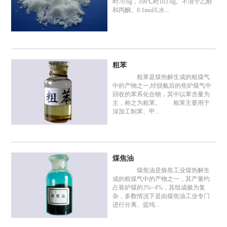
时70.6g，100℃时103.8g。不溶于乙醇
和丙酮。0.1mol/L水...
粗苯
粗苯是煤热解生成的粗煤气
中的产物之一,经脱氨后的焦炉煤气中
回收的苯系化合物，其中以苯含量为
主，称之为粗苯。 粗苯主要用于
深加工制苯、甲...
煤焦油
煤焦油是炼焦工业煤热解生
成的粗煤气中的产物之一，其产量约
占装炉煤的3%~4%，其组成极为复
杂，多数情况下是由煤焦油工业专门
进行分离、提纯...