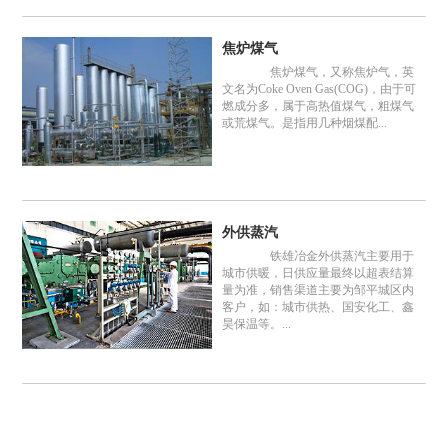
焦炉煤气
焦炉煤气，又称焦炉气，英
文名为Coke Oven Gas(COG)，由于可
燃成分多，属于高热值煤气，粗煤气
或荒煤气。是指用几种烟煤配...
外供蒸汽
铁雄冶金外供蒸汽主要用于
城市供暖，日供应量最终以超表结算
量为准，销售渠道主要为邹平城区内
客户，如：城市供热、国安化工、鑫
昊保温等。...