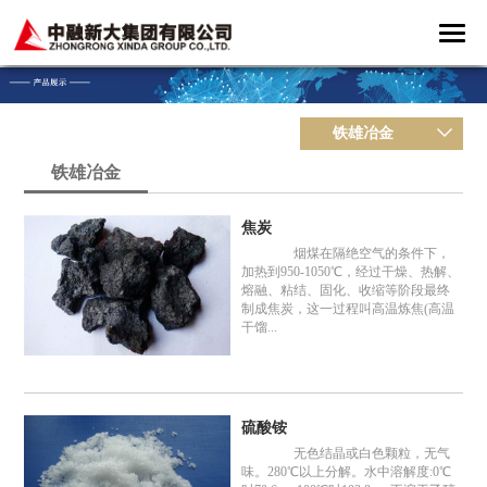
铁雄冶金
铁雄冶金
焦炭
烟煤在隔绝空气的条件下，
加热到950-1050℃，经过干燥、热解、
熔融、粘结、固化、收缩等阶段最终
制成焦炭，这一过程叫高温炼焦(高温
干馏...
硫酸铵
无色结晶或白色颗粒，无气
味。280℃以上分解。水中溶解度:0℃