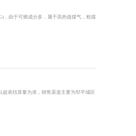
COG)，由于可燃成分多，属于高热值煤气，粗煤
超表结算量为准，销售渠道主要为邹平城区