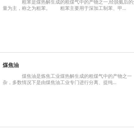
粗苯是煤热解生成的粗煤气中的产物之一,经脱氨后的
量为主，称之为粗苯。 粗苯主要用于深加工制苯、甲...
煤焦油
煤焦油是炼焦工业煤热解生成的粗煤气中的产物之一，其
杂，多数情况下是由煤焦油工业专门进行分离、提纯...