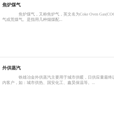
焦炉煤气
焦炉煤气，又称焦炉气，英文名为Coke Oven Gas(
气或荒煤气。是指用几种烟煤配...
外供蒸汽
铁雄冶金外供蒸汽主要用于城市供暖，日供应量最终以
内客户，如：城市供热、国安化工、鑫昊保温等。...