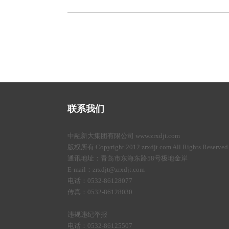
联系我们
中融新大集团有限公司 www.zrxdjt.com
版权所有 Copyright 2012 zrxdjt.com All Rights Reserved
通讯地址：青岛市东海东路58号极地金岸
E-mail：zrxdjt@zrxdjt.com
电话：0532-86128077
传真：0532-86128030
违规违纪举报
电话：0532-86125507