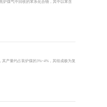
焦炉煤气中回收的苯系化合物，其中以苯含
产量约占装炉煤的3%~4%，其组成极为复