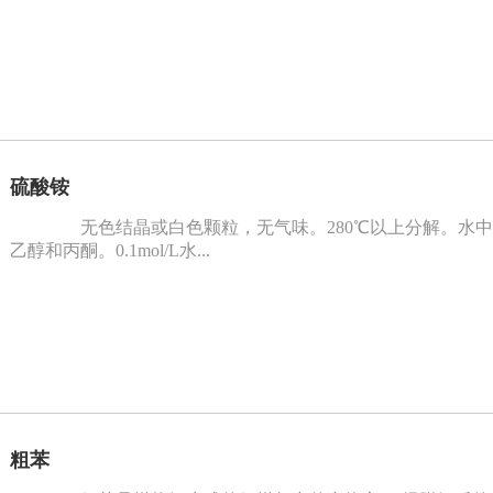
硫酸铵
无色结晶或白色颗粒，无气味。280℃以上分解。水中溶解度:0
乙醇和丙酮。0.1mol/L水...
粗苯