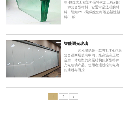
璃)和优质工程塑料经特殊加工得到的
一种复合型材料，它通常是透明的材
料，譬如PVB/聚碳酸酯纤维热塑性塑
料(一般...
智能调光玻璃
调光玻璃是一款将TFT液晶膜
复合进两层玻璃中间，经高温高压胶
合后一体成型的夹层结构的新型特种
光电玻璃产品。使用者通过控制电流
的通断与否控...
1
2
›