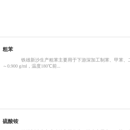
粗苯
铁雄新沙生产粗苯主要用于下游深加工制苯、甲苯、二甲苯
～0.900 g/ml，温度180℃前...
硫酸铵