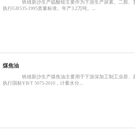
铁雄新沙生产硫酸铵主要作为下游生产尿素、二胺、复
执行GB535-1995质量标准。年产3.2万吨。...
煤焦油
铁雄新沙生产煤焦油主要用于下游深加工制工业萘、蒽
执行国标YB/T 5075-2010，计量水分...