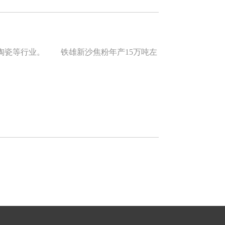
瓷等行业。 铁雄新沙焦粉年产15万吨左