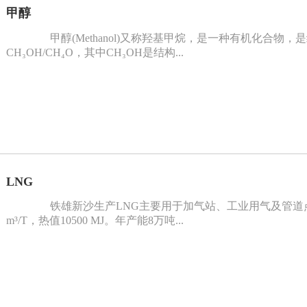
甲醇
甲醇(Methanol)又称羟基甲烷，是一种有机化合物
CH₃OH/CH₄O，其中CH₃OH是结构...
LNG
铁雄新沙生产LNG主要用于加气站、工业用气及管道点
m³/T，热值10500 MJ。年产能8万吨...