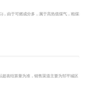
COG)，由于可燃成分多，属于高热值煤气，粗煤
超表结算量为准，销售渠道主要为邹平城区