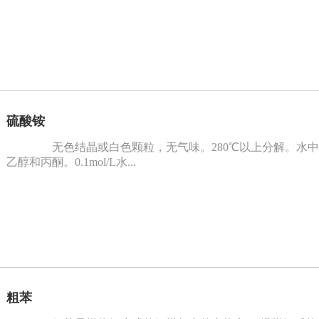
硫酸铵
无色结晶或白色颗粒，无气味。280℃以上分解。水中溶解度:0
乙醇和丙酮。0.1mol/L水...
粗苯