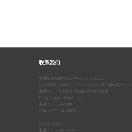
联系我们
中融新大集团有限公司 www.zrxdjt.com
版权所有 Copyright 2012 zrxdjt.com All Rights Reserved
通讯地址：青岛市东海东路58号极地金岸
E-mail：zrxdjt@zrxdjt.com
电话：0532-86128077
传真：0532-86128030
违规违纪举报
电话：0532-86125507