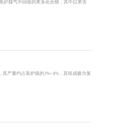
焦炉煤气中回收的苯系化合物，其中以苯含
产量约占装炉煤的3%~4%，其组成极为复