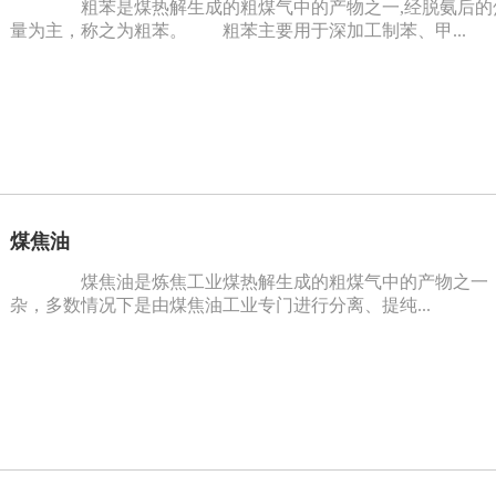
粗苯是煤热解生成的粗煤气中的产物之一,经脱氨后的
量为主，称之为粗苯。 粗苯主要用于深加工制苯、甲...
煤焦油
煤焦油是炼焦工业煤热解生成的粗煤气中的产物之一，其
杂，多数情况下是由煤焦油工业专门进行分离、提纯...