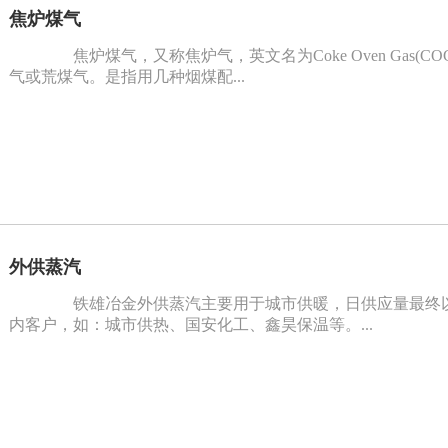
焦炉煤气
焦炉煤气，又称焦炉气，英文名为Coke Oven Gas(
气或荒煤气。是指用几种烟煤配...
外供蒸汽
铁雄冶金外供蒸汽主要用于城市供暖，日供应量最终以
内客户，如：城市供热、国安化工、鑫昊保温等。...