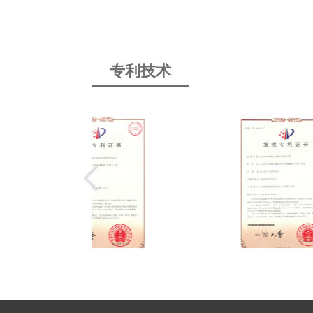
“炉口水封座”获实用新型专利
专利号ZL200820024816.8
专利技术
“捣固式炼焦除尘导烟车”获实用新型专
专利号 ZL2008100171368
捣固焦炉高氧煤气直接回收装置
实用新型专利