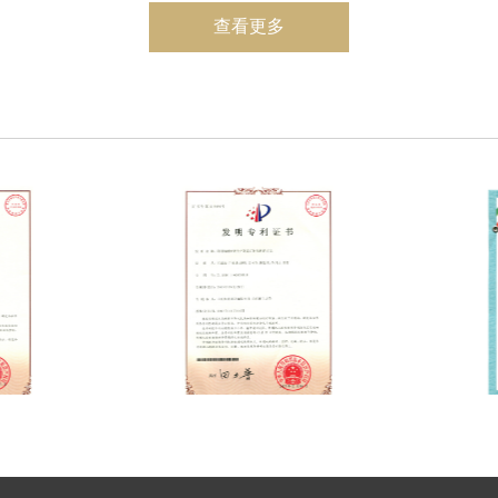
“集气管安全装置”获实用新型专利
查看更多
专利号ZL200820024814.9
利
捣固焦炉装煤高氧煤气直接回收技术
山东省优秀节能成果
利用熔融炉渣生产还原石材原料的方法
中国、伊朗、乌克兰获得发明专利