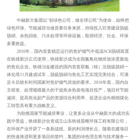
中融新大集团以“创绿色公司，做全球公民”为使命，始终把
绿色环保、节能减排当做首要任务来抓，持续投入巨资建设脱硫
脱硝、余热回收、污水处理等环保设施，取得经济、社会、环保
多重效益。
2016年，国内首套稳定运行的焦炉烟气中低温SCR脱硝装置
在铁雄新沙正式使用，铁雄新沙成为全国氮氧化物排放浓度最低
的焦化企业。铁雄冶金建设的国内首套双氨（铵）法脱硫脱硝一
体化塔11月建成试车，脱硫脱硝与焦化工艺实现完美结合，可满
足今后较长时间国家对焦炉烟气排放的要求。2016年底，国内自
主研发、处理规模最大的干熄焦余热发电项目投产，项目对节能
减排、提高焦化副产品的资源综合利用率、促进企业向精细煤化
工转型具有重大战略意义。
为助推国家节能减排事业，让更多企业从中融新大的成功实
践中受益，铁雄新沙合资成立山东铁雄晨晰环保工程有限公司，
在环保产业开辟了一条新战线、新的利润增长点。随着在建项目
的快速推进和更多项目的签约，集团的绿色理念将与技术服务一