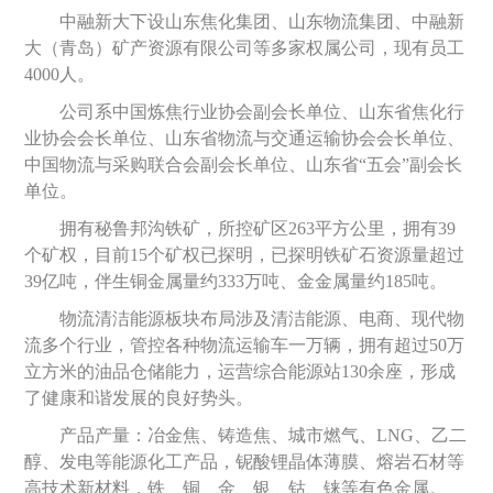
中融新大下设山东焦化集团、山东物流集团、中融新
大（青岛）矿产资源有限公司等多家权属公司，现有员工
4000人。
公司系中国炼焦行业协会副会长单位、山东省焦化行
业协会会长单位、山东省物流与交通运输协会会长单位、
中国物流与采购联合会副会长单位、山东省“五会”副会长
单位。
拥
有秘鲁邦沟铁矿，所控矿区263平方公里，拥有39
个矿权，目前15个矿权已探明，已探明铁矿石资源量超过
39亿吨，伴生铜金属量约333万吨、金金属量约185吨。
物流清
洁能源板块布局涉及清洁能源、电商、现代物
流多个行业，管控各种物流运输车一万辆，拥有超过50万
立方米的油品仓储能力，运营综合能源站130余座，形成
了健康和谐发展的良好势头。
产品产量：冶金焦、铸造焦、城市燃气、LNG、乙二
醇、发电等
能源化工产品，铌酸锂晶体薄膜、熔岩石材等
高技术新材料，铁、铜、金、银、钴、铼等有色金属。