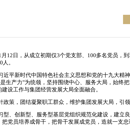
1
月
12
日，从成立初期仅
3
个党支部、
100
多名党员，到
0
人。
习近平新时代中国特色社会主义思想和党的十九大精神，
建就是生产力”为统领，坚持围绕中心、服务大局，始终
的建设工作与集团经营发展大局全面融合。
针政策，团结凝聚职工群众，维护集团发展大局，引
习型、创新型、服务型基层党组织规范化建设，建立
。把党员培养成骨干，把骨干发展成党员，造就一支忠