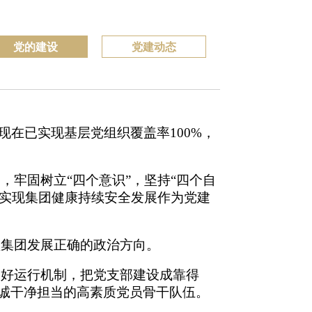
党的建设
党建动态
现在已实现基层党组织覆盖率
100%
，
牢固树立“四个意识”，坚持“四个自
把实现集团健康持续安全发展作为党建
领集团发展正确的政治方向。
良好运行机制，把党支部建设成靠得
诚干净担当的高素质党员骨干队伍。