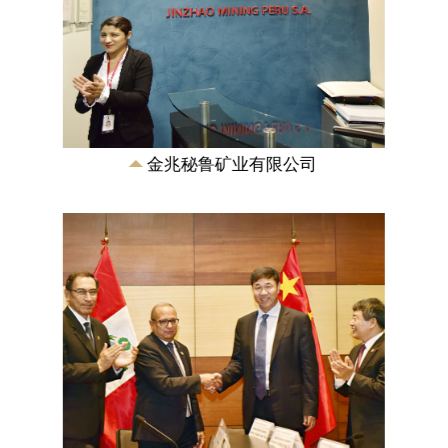
《中融新大集团和秘鲁能源与矿业部关于
推动矿业和冶金工业发展协议》签订
2016年11月21日，在秘鲁第一副总统兼交
通与通信部部长马丁·比斯卡拉和国家发改
委主任徐绍史的见签下，《中融新大集团
和...
金兆秘鲁矿业有限公司
《秘鲁邦沟多金属矿资源储量核实报告》
国土资源部储量评审中心为中融新大(青
岛)矿产资源有限公司出具了《秘鲁邦沟
金、铜、钴、铁多金属矿产资源储量核实
审查意见书》...