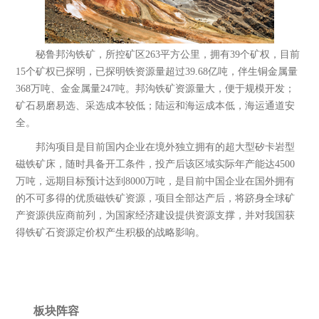
秘鲁邦沟铁矿，所控矿区263平方公里，拥有39个矿权，目前
15个矿权已探明，已探明铁资源量超过39.68亿吨，伴生铜金属量
368万吨、金金属量247吨。邦沟铁矿资源量大，便于规模开发；
矿石易磨易选、采选成本较低；陆运和海运成本低，海运通道安
全。
邦沟项目是目前国内企业在境外独立拥有的超大型矽卡岩型
磁铁矿床，随时具备开工条件，投产后该区域实际年产能达4500
万吨，远期目标预计达到8000万吨，是目前中国企业在国外拥有
的不可多得的优质磁铁矿资源，项目全部达产后，将跻身全球矿
产资源供应商前列，为国家经济建设提供资源支撑，并对我国获
中融新大(青岛)矿产资源有限公司
得铁矿石资源定价权产生积极的战略影响。
于2016年7月4日在青岛注册成立，注册资
金5亿元。是中融新大集团的全资子公
司，主要从事铁矿的采矿、选矿及开采，
销售矿产...
板块阵容