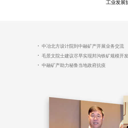
工业发展
中冶北方设计院到中融矿产开展业务交流
•
毛景文院士建议尽早实现邦沟铁矿规模开
•
中融矿产助力秘鲁当地政府抗疫
•