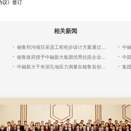
协议》签订
相关新闻
秘鲁邦沟项目采选工程初步设计方案通过专家评审
中
•
•
发
秘鲁政府授予中融新大集团优秀抗疫企业称号
中
•
•
中融新大千米深孔地应力测量在秘鲁首创应用成功
集
•
•