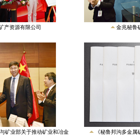
·比斯卡拉和国家发
金、铜、钴、铁多
签下，《中融新大集
审查意见书》...
)矿产资源有限公司
金兆秘鲁
与矿业部关于推动矿业和冶金
《秘鲁邦沟多金属