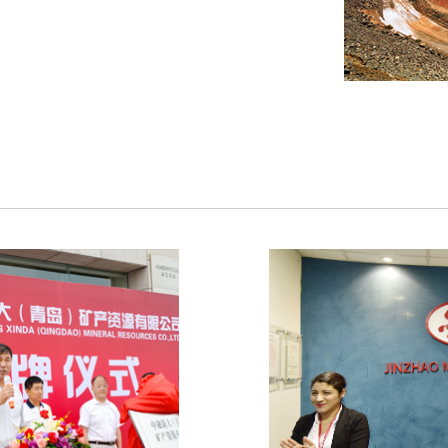
金兆秘鲁矿业有限
产资源有限公司
拥有秘鲁邦沟多金属
在青岛注册成立，注册资
面积263平方公里
大集团的全资子公
于世界超大型矽卡
采矿、选矿及开采，
上最大的...
鲁能源与矿业部关于
《秘鲁邦沟多金属
发展协议》签订
国土资源部储量评审
，在秘鲁第一副总统兼交
岛)矿产资源有限公