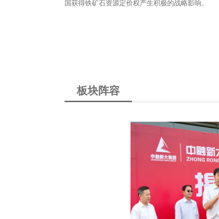
国获得铁矿石资源定价权产生积极的战略影响。
司
中融新大(青岛)矿
矿的39个矿权，占地
于2016年7月4日
。按照控制资源量，属
金5亿元。是中融新
矿床，同时也是世界
司，主要从事铁矿的
销售矿产...
板块阵容
资源储量核实报告》
《中融新大集团和秘
推动矿业和冶金工业
中心为中融新大(青
2016年11月21日
司出具了《秘鲁邦沟