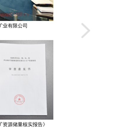
通与通信部部长马丁
金属矿产资源储量核实
改委主任徐绍史的
团和...
中融新大(青岛
矿业有限公司
矿资源储量核实报告》
《中融新大集团和秘鲁能