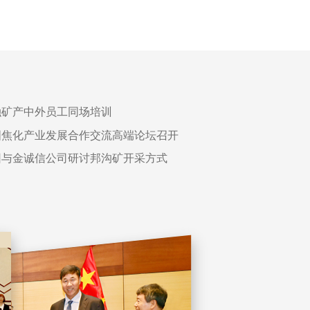
工业发展
融矿产中外员工同场培训
国焦化产业发展合作交流高端论坛召开
团与金诚信公司研讨邦沟矿开采方式