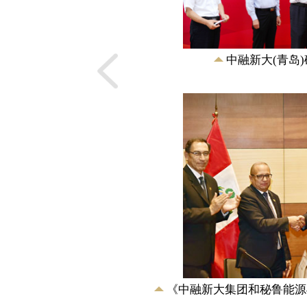
通与通信部部长马丁
属矿产资源储量核实
改委主任徐绍史的见
团和...
中融新大(青岛
矿业有限公司
矿资源储量核实报告》
《中融新大集团和秘鲁能源