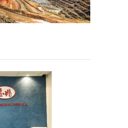
公司
中融新大(青岛)矿
矿的39个矿权，占地
于2016年7月4日
。按照控制资源量，属
金5亿元。是中融新
岩矿床，同时也是世界
司，主要从事铁矿
销售矿产...
矿资源储量核实报告》
《中融新大集团和
推动矿业和冶金工
中心为中融新大(青
2016年11月21
司出具了《秘鲁邦沟