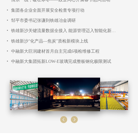
•
集团各企业全面开展安全检查专项行动
•
邹平市委书记张谦到铁雄冶金调研
•
铁雄新沙关键流量数据全接入 能源管理迈入智能化新阶段
•
铁雄新沙“化产品—焦炭”质检新模块上线
•
中融新大巨润建材首月自主完成6项检维修工程
•
中融新大集团拓新LOW-E玻璃完成整板钢化极限测试