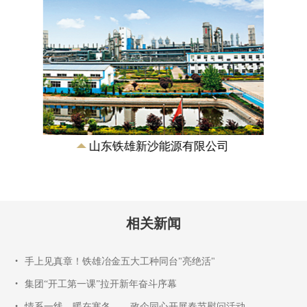
山东铁雄新沙能源有限公司
相关新闻
•
手上见真章！铁雄冶金五大工种同台"亮绝活"
•
集团“开工第一课”拉开新年奋斗序幕
•
情系一线，暖在寒冬——政企同心开展春节慰问活动