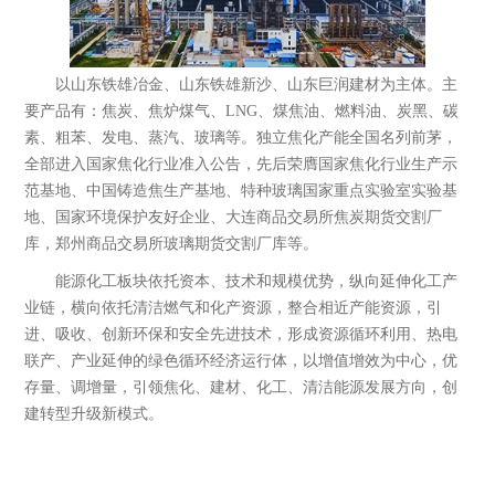
以山东铁雄冶金、山东铁雄新沙、山东巨润建材为主体。主
要产品有：焦炭、焦炉煤气、LNG、煤焦油、燃料油、炭黑、碳
素、粗苯、发电、蒸汽、玻璃等。独立焦化产能全国名列前茅，
全部进入国家焦化行业准入公告，先后荣膺国家焦化行业生产示
范基地、中国铸造焦生产基地、特种玻璃国家重点实验室实验基
地、国家环境保护友好企业、大连商品交易所焦炭期货交割厂
库，郑州商品交易所玻璃期货交割厂库等。
能源化工板块依托资本、技术和规模优势，纵向延伸化工产
业链，横向依托清洁燃气和化产资源，整合相近产能资源，引
进、吸收、创新环保和安全先进技术，形成资源循环利用、热电
联产、产业延伸的绿色循环经济运行体，以增值增效为中心，优
存量、调增量，引领焦化、建材、化工、清洁能源发展方向，创
山东铁雄冶金科技有限公司
建转型升级新模式。
成立于2003年6月，注册资本2.03亿元，公
司位于滨州市邹平县，现有资产103亿
元，职工3000余人，是以焦炭生产为基...