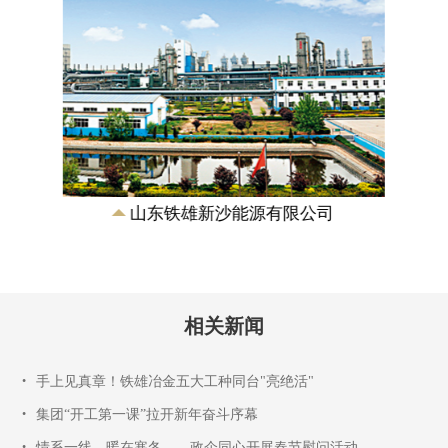
山东铁雄新沙能源有限公司
相关新闻
•
手上见真章！铁雄冶金五大工种同台"亮绝活"
•
集团“开工第一课”拉开新年奋斗序幕
•
情系一线，暖在寒冬——政企同心开展春节慰问活动