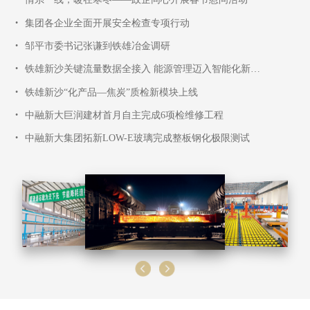
•
集团各企业全面开展安全检查专项行动
•
邹平市委书记张谦到铁雄冶金调研
•
铁雄新沙关键流量数据全接入 能源管理迈入智能化新阶段
•
铁雄新沙“化产品—焦炭”质检新模块上线
•
中融新大巨润建材首月自主完成6项检维修工程
•
中融新大集团拓新LOW-E玻璃完成整板钢化极限测试