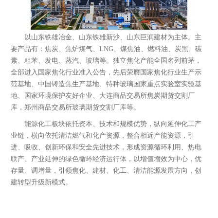
以山东铁雄冶金、山东铁雄新沙、山东巨润建材为主体。主
要产品有：焦炭、焦炉煤气、LNG、煤焦油、燃料油、炭黑、碳
素、粗苯、发电、蒸汽、玻璃等。独立焦化产能全国名列前茅，
全部进入国家焦化行业准入公告，先后荣膺国家焦化行业生产示
范基地、中国铸造焦生产基地、特种玻璃国家重点实验室实验基
地、国家环境保护友好企业、大连商品交易所焦炭期货交割厂
库，郑州商品交易所玻璃期货交割厂库等。
能源化工板块依托资本、技术和规模优势，纵向延伸化工产
业链，横向依托清洁燃气和化产资源，整合相近产能资源，引
进、吸收、创新环保和安全先进技术，形成资源循环利用、热电
联产、产业延伸的绿色循环经济运行体，以增值增效为中心，优
存量、调增量，引领焦化、建材、化工、清洁能源发展方向，创
山东铁雄冶金科技有限公司
建转型升级新模式。
成立于2003年6月，注册资本2.03亿元，公
司位于滨州市邹平县，现有资产103亿
元，职工3000余人，是以焦炭生产为基...