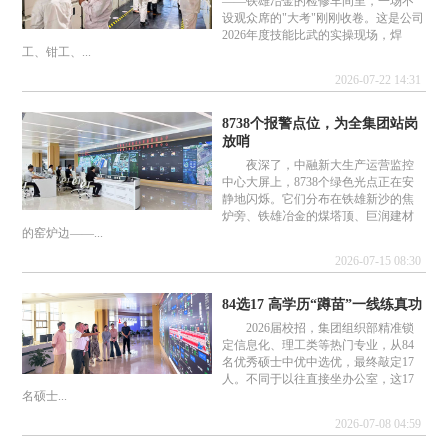
——铁雄冶金的检修车间里，一场不
设观众席的"大考"刚刚收卷。这是公司
2026年度技能比武的实操现场，焊
工、钳工、...
2026-07-22 14:31
8738个报警点位，为全集团站岗
放哨
夜深了，中融新大生产运营监控
中心大屏上，8738个绿色光点正在安
静地闪烁。它们分布在铁雄新沙的焦
炉旁、铁雄冶金的煤塔顶、巨润建材
的窑炉边——...
2026-07-15 08:30
84选17 高学历“蹲苗”一线练真功
2026届校招，集团组织部精准锁
定信息化、理工类等热门专业，从84
名优秀硕士中优中选优，最终敲定17
人。不同于以往直接坐办公室，这17
名硕士...
2026-07-08 04:59