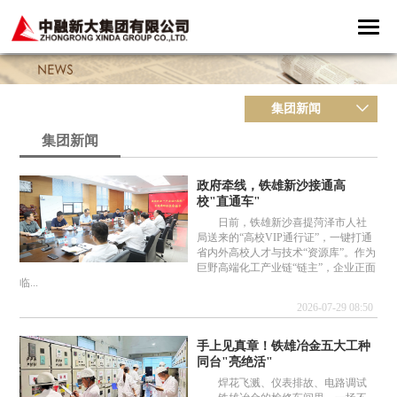
集团新闻
集团新闻
政府牵线，铁雄新沙接通高
校"直通车"
日前，铁雄新沙喜提菏泽市人社
局送来的“高校VIP通行证”，一键打通
省内外高校人才与技术“资源库”。作为
巨野高端化工产业链“链主”，企业正面
临...
2026-07-29 08:50
手上见真章！铁雄冶金五大工种
同台"亮绝活"
焊花飞溅、仪表排故、电路调试