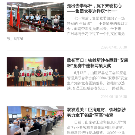
走出去学标杆，沉下来砺初心
——集团党委这样庆“七一”
七一前后，集团党委组织了一场
特别的“生日课”——不是简单的表彰大
会，而是带着党员走出去、坐下来，
在对标与学习中过了一个扎实的建党
节。6月26...
2026-07-01 08:30
载誉而归！铁雄新沙在巨野“安康
杯”竞赛中连获两项大奖
6月13日，由巨野县总工会和应急
管理局联合举办的2026年“安康杯”安全
生产知识竞赛圆满落幕。铁雄新沙选
派6名员工组成参赛队伍，一路过关...
2026-06-16 08:50
双双通关！巨润建材、铁雄新沙
实力拿下省级“两高”核查
日前，山东省工业和信息化厅“两
高”行业专项核查组先后对巨润建材、
铁雄新沙进行现场核查。两家企业凭