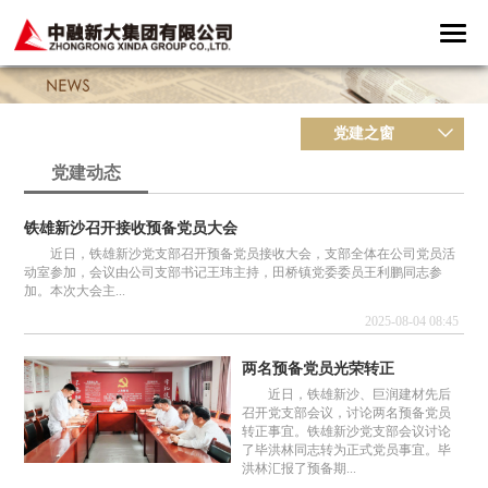
党建之窗
党建动态
铁雄新沙召开接收预备党员大会
近日，铁雄新沙党支部召开预备党员接收大会，支部全体在公司党员活
动室参加，会议由公司支部书记王玮主持，田桥镇党委委员王利鹏同志参
加。本次大会主...
2025-08-04 08:45
两名预备党员光荣转正
近日，铁雄新沙、巨润建材先后
召开党支部会议，讨论两名预备党员
转正事宜。铁雄新沙党支部会议讨论
了毕洪林同志转为正式党员事宜。毕
洪林汇报了预备期...