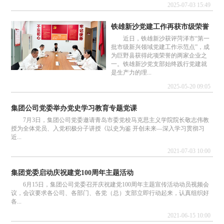
2025-07-03 15:49
铁雄新沙党建工作再获市级荣誉
近日，铁雄新沙获评菏泽市“第一
批市级新兴领域党建工作示范点”，成
为巨野县获得此项荣誉的两家企业之
一。铁雄新沙党支部始终践行党建就
是生产力的理...
2025-05-20 09:05
集团公司党委举办党史学习教育专题党课
7月3日，集团公司党委邀请青岛市委党校马克思主义学院院长敬志伟教
授为全体党员、入党积极分子讲授《以史为鉴 开创未来—深入学习贯彻习
近...
2021-07-03 10:00
集团党委启动庆祝建党100周年主题活动
6月15日，集团公司党委召开庆祝建党100周年主题宣传活动动员视频会
议，会议要求各公司、各部门、各党（总）支部立即行动起来，认真组织好
各...
2021-06-15 10:00