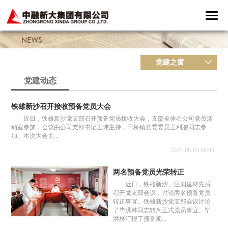
党建之窗
党建动态
铁雄新沙召开接收预备党员大会
近日，铁雄新沙党支部召开预备党员接收大会，支部全体在公司党员活
动室参加，会议由公司支部书记王玮主持，田桥镇党委委员王利鹏同志参
加。本次大会主...
2025-08-04 08:45
两名预备党员光荣转正
近日，铁雄新沙、巨润建材先后
召开党支部会议，讨论两名预备党员
转正事宜。铁雄新沙党支部会议讨论
了毕洪林同志转为正式党员事宜。毕
洪林汇报了预备期...