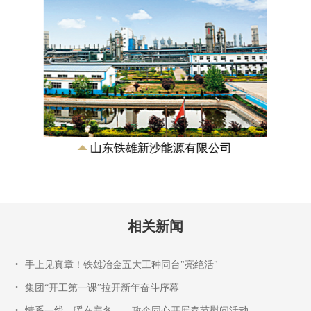
山东铁雄新沙能源有限公司
相关新闻
•
手上见真章！铁雄冶金五大工种同台"亮绝活"
•
集团“开工第一课”拉开新年奋斗序幕
•
情系一线，暖在寒冬——政企同心开展春节慰问活动