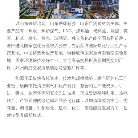
以山东铁雄冶金、山东铁雄新沙、山东巨润建材为主体。主
要产品有：焦炭、焦炉煤气、LNG、煤焦油、燃料油、炭黑、碳
素、粗苯、发电、蒸汽、玻璃等。独立焦化产能全国名列前茅，
全部进入国家焦化行业准入公告，先后荣膺国家焦化行业生产示
范基地、中国铸造焦生产基地、特种玻璃国家重点实验室实验基
地、国家环境保护友好企业、大连商品交易所焦炭期货交割厂
库，郑州商品交易所玻璃期货交割厂库等。
能源化工板块依托资本、技术和规模优势，纵向延伸化工产
业链，横向依托清洁燃气和化产资源，整合相近产能资源，引
进、吸收、创新环保和安全先进技术，形成资源循环利用、热电
联产、产业延伸的绿色循环经济运行体，以增值增效为中心，优
存量、调增量，引领焦化、建材、化工、清洁能源发展方向，创
山东铁雄冶金科技有限公司
建转型升级新模式。
成立于2003年6月，注册资本2.03亿元，公
司位于滨州市邹平县，现有资产103亿
元，职工3000余人，是以焦炭生产为基...