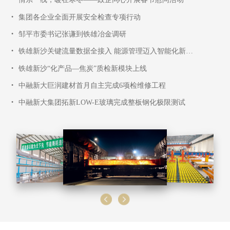
•
集团各企业全面开展安全检查专项行动
•
邹平市委书记张谦到铁雄冶金调研
•
铁雄新沙关键流量数据全接入 能源管理迈入智能化新阶段
•
铁雄新沙“化产品—焦炭”质检新模块上线
•
中融新大巨润建材首月自主完成6项检维修工程
•
中融新大集团拓新LOW-E玻璃完成整板钢化极限测试